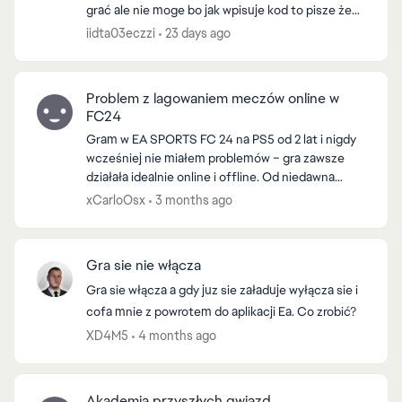
grać ale nie moge bo jak wpisuje kod to pisze że
kod został już zrealizowany i nie moge dojśćdo
iidta03eczzi
23 days ago
tego na...
Problem z lagowaniem meczów online w
FC24
Gram w EA SPORTS FC 24 na PS5 od 2 lat i nigdy
wcześniej nie miałem problemów – gra zawsze
działała idealnie online i offline. Od niedawna
pojawia się poważny problem tylko w trybie online:
xCarloOsx
3 months ago
Gra...
Gra sie nie włącza
Gra sie włącza a gdy juz sie załaduje wyłącza sie i
cofa mnie z powrotem do aplikacji Ea. Co zrobić?
XD4M5
4 months ago
Akademia przyszłych gwiazd