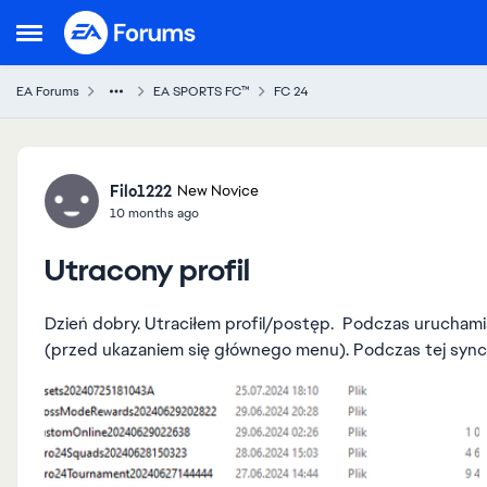
Skip to content
Open Side Menu
EA Forums
EA SPORTS FC™
FC 24
Forum Discussion
Filo1222
New Novice
10 months ago
Utracony profil
Dzień dobry. Utraciłem profil/postęp. Podczas uruchamiania gry, po wyborze profilu, nastąpiła synchronizacja
(przed ukazaniem się głównego menu). Podczas tej synchro