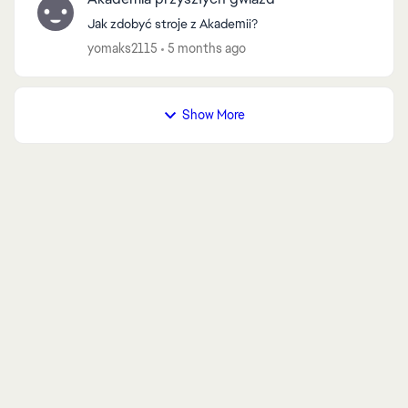
Jak zdobyć stroje z Akademii?
yomaks2115
5 months ago
Show More