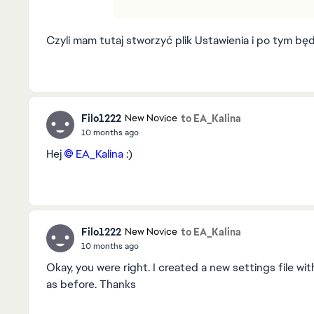
Czyli mam tutaj stworzyć plik Ustawienia i po tym b
Filo1222
to EA_Kalina
New Novice
10 months ago
Hej
EA_Kalina​
:)
Filo1222
to EA_Kalina
New Novice
10 months ago
Okay, you were right. I created a new settings file w
as before. Thanks