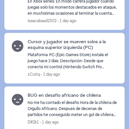
En Xbox series: En modo carrera jugador cuando
juegas solo los momentos destacados en ataque,
en muchísimas ocasiones al terminar la cuenta
atrás cuando vas a recibir el pase, el balón sale
isaacabaad2302
1 day ago
despedido...
Cursor y jugador se mueven solos a la
esquina superior izquierda (PC)
Plataforma: PC (Epic Games Store) Instalé el
juego hace 2 días. Descripción: Desde que
conecté mi control (Nintendo Switch Pro
Controller), empecé a notar que el cursor del
zCuitq
1 day ago
mouse desaparece y reapare...
BUG en desafío africano de chilena
No me ha contado el desafío Hora de la chilena de
Orgullo Africano. Después de decenas de
partidos he conseguido meter un gol de chilena
con un africano con un equipo de 6 de África
DR2k1
1 day ago
mínimo en partido...