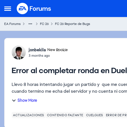
Skip to content
Open Side Menu
EA Forums
FC 26
FC 26 Reporte de Bugs
Forum Discussion
jonbekila
New Rookie
3 months ago
Error al completar ronda en Due
Llevo 8 horas intentando jugar un partido y que me cuente, aunque se
cuando termino me echa del servidor y no cuenta ni com
Show More
ACTUALIZACIONES
CONTENIDO FALTANTE
CUELGUES
ERROR DE P