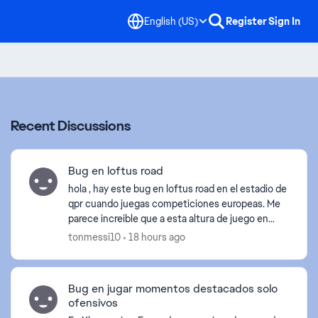
English (US)
Register
Sign In
Recent Discussions
Bug en loftus road
hola , hay este bug en loftus road en el estadio de
qpr cuando juegas competiciones europeas. Me
parece increible que a esta altura de juego en
junio, te gastas 80 euros y suceden este tipo de
tonmessi10
18 hours ago
cosas....
Bug en jugar momentos destacados solo
ofensivos