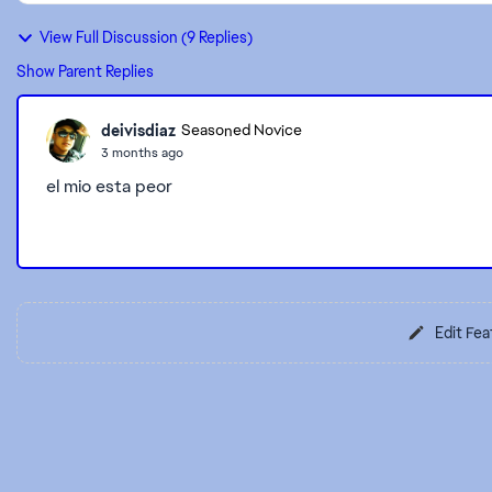
View Full Discussion (9 Replies)
Show Parent Replies
deivisdiaz
Seasoned Novice
3 months ago
el mio esta peor
Edit Fea