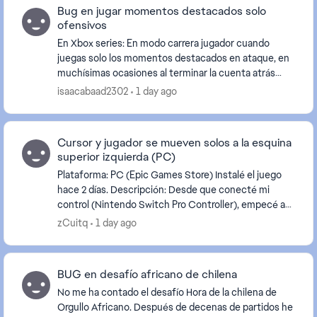
Bug en jugar momentos destacados solo
ofensivos
En Xbox series: En modo carrera jugador cuando
juegas solo los momentos destacados en ataque, en
muchísimas ocasiones al terminar la cuenta atrás
cuando vas a recibir el pase, el balón sale despedido...
isaacabaad2302
1 day ago
Cursor y jugador se mueven solos a la esquina
superior izquierda (PC)
Plataforma: PC (Epic Games Store) Instalé el juego
hace 2 días. Descripción: Desde que conecté mi
control (Nintendo Switch Pro Controller), empecé a
notar que el cursor del mouse desaparece y reapare...
zCuitq
1 day ago
BUG en desafío africano de chilena
No me ha contado el desafío Hora de la chilena de
Orgullo Africano. Después de decenas de partidos he