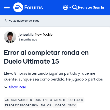
Skip to content
Register
Sign In
Open Side Menu
FC 26 Reporte de Bugs
Forum Discussion
jonbekila
New Rookie
3 months ago
Error al completar ronda en
Duelo Ultimate 15
Llevo 8 horas intentando jugar un partido y que me
cuente, aunque sea como perdido. He jugado 5 partidos y
cuando termino me echa del servidor y no cuenta ni
Show More
como ganado ni como perdido. EA me ha d...
ACTUALIZACIONES
CONTENIDO FALTANTE
CUELGUES
ERROR DE PROGRESIÓN
FALLOS
LOGROS
XBOX