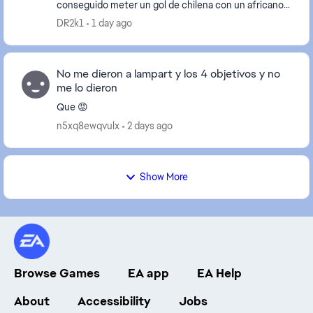
conseguido meter un gol de chilena con un africano
con un equipo de 6 de África mínimo en partido...
DR2k1
1 day ago
No me dieron a lampart y los 4 objetivos y no
me lo dieron
Que 😡
n5xq8ewqvulx
2 days ago
Show More
Browse Games
EA app
EA Help
About
Accessibility
Jobs