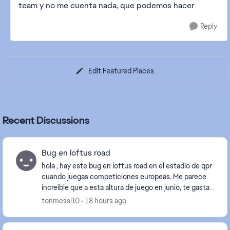
team y no me cuenta nada, que podemos hacer
Reply
Edit Featured Places
Recent Discussions
Bug en loftus road
hola , hay este bug en loftus road en el estadio de qpr
cuando juegas competiciones europeas. Me parece
increible que a esta altura de juego en junio, te gastas
80 euros y suceden este tipo de cosas....
tonmessi10
18 hours ago