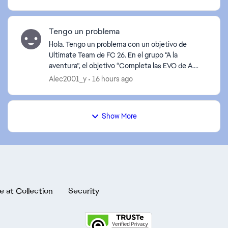
solapado (overlap) e...
Tengo un problema
Hola. Tengo un problema con un objetivo de
Ultimate Team de FC 26. En el grupo “A la
aventura”, el objetivo “Completa las EVO de A.
básicos” permanece en 0/1. Ya completé la EVO
Alec2001_y
16 hours ago
“Introducción a las E...
Show More
e at Collection
Security