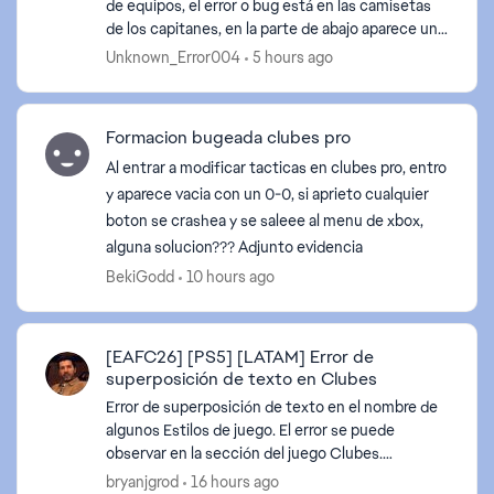
de equipos, el error o bug está en las camisetas
de los capitanes, en la parte de abajo aparece un
recorte molesto, como si estuviera recortada con
Unknown_Error004
5 hours ago
tijer...
Formacion bugeada clubes pro
Al entrar a modificar tacticas en clubes pro, entro
y aparece vacia con un 0-0, si aprieto cualquier
boton se crashea y se saleee al menu de xbox,
alguna solucion??? Adjunto evidencia
BekiGodd
10 hours ago
[EAFC26] [PS5] [LATAM] Error de
superposición de texto en Clubes
Error de superposición de texto en el nombre de
algunos Estilos de juego. El error se puede
observar en la sección del juego Clubes.
[Resultados observados] Texto superpuesto o
bryanjgrod
16 hours ago