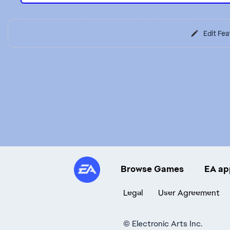
Edit Fea
Browse Games
EA ap
Legal
User Agreement
©
Electronic Arts Inc.