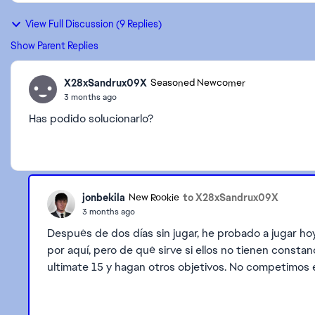
View Full Discussion (9 Replies)
Show Parent Replies
X28xSandrux09X
Seasoned Newcomer
3 months ago
Has podido solucionarlo?
jonbekila
to X28xSandrux09X
New Rookie
3 months ago
Después de dos días sin jugar, he probado a jugar ho
por aquí, pero de qué sirve si ellos no tienen constanc
ultimate 15 y hagan otros objetivos. No competimos 