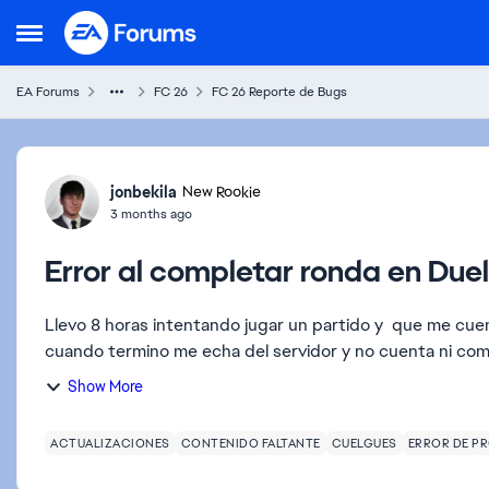
Skip to content
Open Side Menu
EA Forums
FC 26
FC 26 Reporte de Bugs
Forum Discussion
jonbekila
New Rookie
3 months ago
Error al completar ronda en Due
Llevo 8 horas intentando jugar un partido y que me cuente, aunque se
cuando termino me echa del servidor y no cuenta ni com
Show More
ACTUALIZACIONES
CONTENIDO FALTANTE
CUELGUES
ERROR DE P