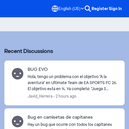
English (US)
Register
Sign In
Recent Discussions
BUG EVO
Hola, tengo un problema con el objetivo “A la
aventura” en Ultimate Team de EA SPORTS FC 26.
El objetivo está en 3/4. Ya completé: “Juega 3
partidos de Rush” — 3/3 “Anota 10” — 10/10
Javid_Herrera
2 hours ago
“Juega 5” —...
Bug en camisetas de capitanes
Hay un bug que ocurre con todos los capitanes