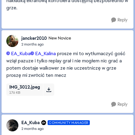
nakładką ekranową kontrolera dostępną bezpośrednio w
grze.
Reply
jancker2010
New Novice
2 months ago
EA_Kuba​
EA_Kalina​
prosze mi to wytłumaczyć gość
wziął pazuze i tylko replay grał i nie mogłem nic grać a
potem dostaje walkower ze nie uczestniczę w grze
proszę mi zwrócić ten mecz
IMG_3012.jpeg
176 KB
Reply
EA_Kuba
COMMUNITY MANAGER
2 months ago