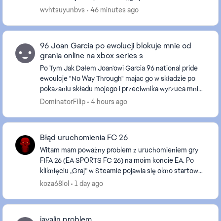
Windows 11 build 26200.8875 EA App świe...
wvhtsuyunbvs
46 minutes ago
96 Joan Garcia po ewolucji blokuje mnie od
grania online na xbox series s
Po Tym Jak Dałem Joan'owi Garcia 96 national pride
ewoulcje "No Way Through" majac go w składzie po
pokazaniu składu mojego i przeciwnika wyrzuca mnie I
pisze że utracono połacznie próbowałem naprawi...
DominatorFilip
4 hours ago
Błąd uruchomienia FC 26
Witam mam poważny problem z uruchomieniem gry
FIFA 26 (EA SPORTS FC 26) na moim koncie EA. Po
kliknięciu „Graj” w Steamie pojawia się okno startowe
z paskiem ładowania, następnie EA App próbuje
koza68lol
1 day ago
uruch...
javalin problem