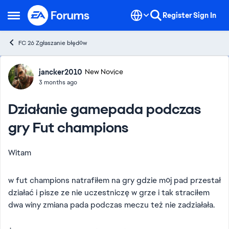
Skip to content
Register
Sign In
Open Side Menu
FC 26 Zgłaszanie błędów
Forum Discussion
jancker2010
New Novice
3 months ago
Działanie gamepada podczas
gry Fut champions
Witam
w fut champions natrafiłem na gry gdzie mój pad przestał
działać i pisze ze nie uczestniczę w grze i tak straciłem
dwa winy zmiana pada podczas meczu też nie zadziałała.