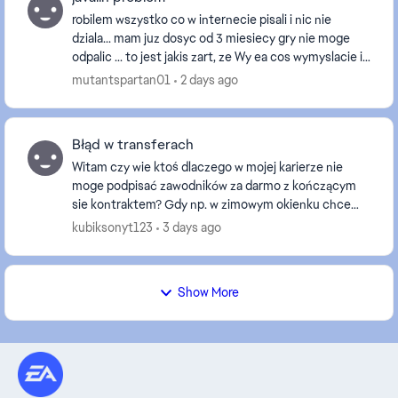
robilem wszystko co w internecie pisali i nic nie
dziala... mam juz dosyc od 3 miesiecy gry nie moge
odpalic ... to jest jakis zart, ze Wy ea cos wymyslacie i
pozniej klient ma problem ktory sam musi...
mutantspartan01
2 days ago
Błąd w transferach
Witam czy wie ktoś dlaczego w mojej karierze nie
moge podpisać zawodników za darmo z kończącym
sie kontraktem? Gdy np. w zimowym okienku chce
ściągnąć zawodnika któremu zostało mniej niż 6
kubiksonyt123
3 days ago
miesięcy t...
Show More