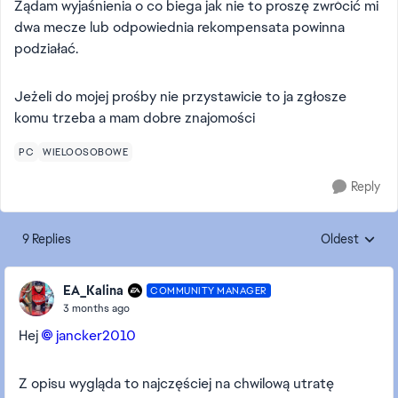
Żądam wyjaśnienia o co biega jak nie to proszę zwrócić mi
dwa mecze lub odpowiednia rekompensata powinna
podziałać.
Jeżeli do mojej prośby nie przystawicie to ja zgłosze
komu trzeba a mam dobre znajomości
PC
WIELOOSOBOWE
Reply
9 Replies
Oldest
Replies sorte
EA_Kalina
COMMUNITY MANAGER
3 months ago
Hej
jancker2010​
Z opisu wygląda to najczęściej na chwilową utratę