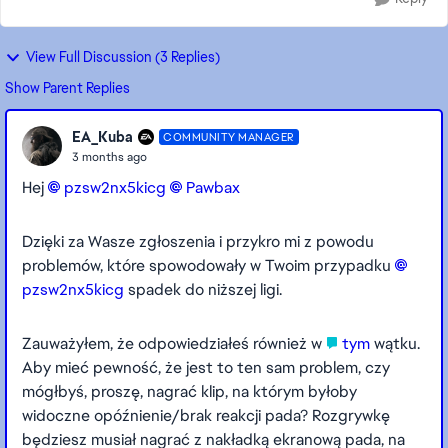
View Full Discussion (3 Replies)
Show Parent Replies
EA_Kuba
COMMUNITY MANAGER
3 months ago
Hej
pzsw2nx5kicg​
Pawbax​
Dzięki za Wasze zgłoszenia i przykro mi z powodu
problemów, które spowodowały w Twoim przypadku
pzsw2nx5kicg​
spadek do niższej ligi.
Zauważyłem, że odpowiedziałeś również w
tym
wątku.
Aby mieć pewność, że jest to ten sam problem, czy
mógłbyś, proszę, nagrać klip, na którym byłoby
widoczne opóźnienie/brak reakcji pada? Rozgrywkę
będziesz musiał nagrać z nakładką ekranową pada, na