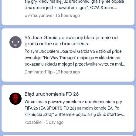
się gry, kiedy ma się już uruchomić, gra się nie odpala
a na steam jest z powrotem ,,graj". FC26 Steam.
Windows 11 build 26200.8875 EA App świe...
wvhtsuyunbvs
15 hours ago
96 Joan Garcia po ewolucji blokuje mnie od
grania online na xbox series s
Po Tym Jak Dałem Joan'owi Garcia 96 national pride
ewoulcje "No Way Through" majac go w składzie po
pokazaniu składu mojego i przeciwnika wyrzuca mnie I
pisze że utracono połacznie próbowałem naprawi...
DominatorFilip
19 hours ago
Błąd uruchomienia FC 26
Witam mam poważny problem z uruchomieniem gry
FIFA 26 (EA SPORTS FC 26) na moim koncie EA. Po
kliknięciu „Graj” w Steamie pojawia się okno startowe
z paskiem ładowania, następnie EA App próbuje
koza68lol
1 day ago
uruch...