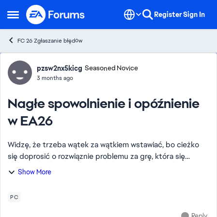
Skip to content
Register
Sign In
Open Side Menu
FC 26 Zgłaszanie błędów
Forum Discussion
pzsw2nx5kicg
Seasoned Novice
3 months ago
Nagłe spowolnienie i opóźnienie
w EA26
Widzę, że trzeba wątek za wątkiem wstawiać, bo cieżko
się doprosić o rozwiąznie problemu za grę, która się
wydało pół tysiąca. Co z ciąglę pojawiającym się
Show More
opóźnieniem na PC???? Bo szału idzie dostać...
PC
Reply