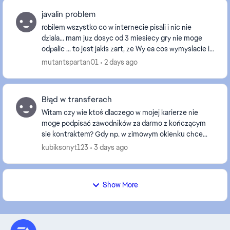
javalin problem
robilem wszystko co w internecie pisali i nic nie
dziala... mam juz dosyc od 3 miesiecy gry nie moge
odpalic ... to jest jakis zart, ze Wy ea cos wymyslacie i
pozniej klient ma problem ktory sam musi...
mutantspartan01
2 days ago
Błąd w transferach
Witam czy wie ktoś dlaczego w mojej karierze nie
moge podpisać zawodników za darmo z kończącym
sie kontraktem? Gdy np. w zimowym okienku chce
ściągnąć zawodnika któremu zostało mniej niż 6
kubiksonyt123
3 days ago
miesięcy t...
Show More