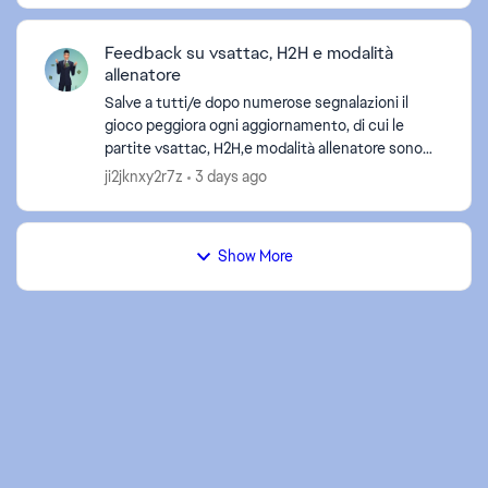
Feedback su vsattac, H2H e modalità
allenatore
Salve a tutti/e dopo numerose segnalazioni il
gioco peggiora ogni aggiornamento, di cui le
partite vsattac, H2H,e modalità allenatore sono
diventate impossibili da fare su 5 fatte 4 sono
ji2jknxy2r7z
3 days ago
sconfitte e...
ed by
Show More