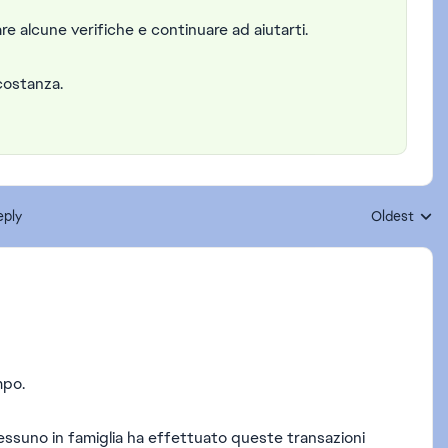
re alcune verifiche e continuare ad aiutarti.
rcostanza.
eply
Oldest
Replies sort
empo.
nessuno in famiglia ha effettuato queste transazioni