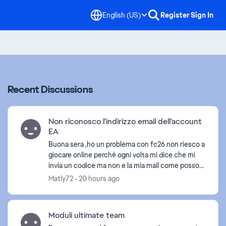
English (US)
Register
Sign In
Recent Discussions
Non riconosco l'indirizzo email dell'account
EA
Buona sera ,ho un problema con fc26 non riesco a
giocare online perché ogni volta mi dice che mi
invia un codice ma non e la mia mail come posso
risolvere ? Grazie [Titolo modificato dal
Matly72
20 hours ago
moderato...
Moduli ultimate team