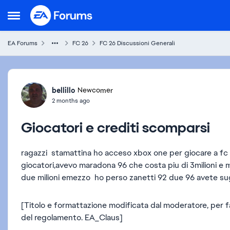
Skip to content
Open Side Menu
EA Forums
FC 26
FC 26 Discussioni Generali
Forum Discussion
bellillo
Newcomer
2 months ago
Giocatori e crediti scomparsi
ragazzi stamattina ho acceso xbox one per giocare a fc 
giocatori,avevo maradona 96 che costa piu di 3milioni e m
due milioni emezzo ho perso zanetti 92 due 96 avete sug
[Titolo e formattazione modificata dal moderatore, per fav
del regolamento. EA_Claus]