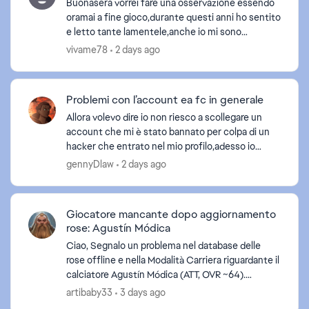
Buonasera vorrei fare una osservazione essendo
oramai a fine gioco,durante questi anni ho sentito
e letto tante lamentele,anche io mi sono
lamentato e lodato a seconda del momento, tipo
vivame78
2 days ago
gameplay lent...
Problemi con l’account ea fc in generale
Allora volevo dire io non riesco a scollegare un
account che mi è stato bannato per colpa di un
hacker che entrato nel mio profilo,adesso io
volevo scollegare questo account da tutte le
gennyDlaw
2 days ago
piattaforme m...
Giocatore mancante dopo aggiornamento
rose: Agustín Módica
Ciao, Segnalo un problema nel database delle
rose offline e nella Modalità Carriera riguardante il
calciatore Agustín Módica (ATT, OVR ~64).
Dettagli del problema: Cancellando/ripristinando
artibaby33
3 days ago
gli ag...