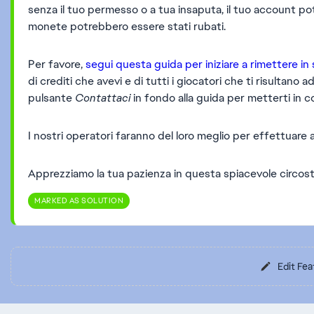
senza il tuo permesso o a tua insaputa, il tuo account p
monete potrebbero essere stati rubati.
Per favore,
segui questa guida per iniziare a rimettere in
di crediti che avevi e di tutti i giocatori che ti risultano 
pulsante
Contattaci
in fondo alla guida per metterti in co
I nostri operatori faranno del loro meglio per effettuare 
Apprezziamo la tua pazienza in questa spiacevole circos
MARKED AS SOLUTION
Edit Fea