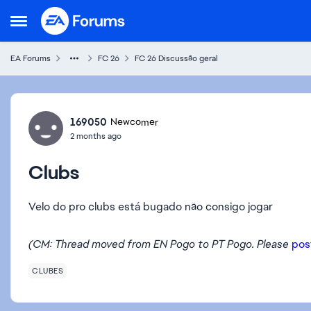
Skip to content
Open Side Menu
EA Forums
FC 26
FC 26 Discussão geral
Forum Discussion
169050
Newcomer
2 months ago
Clubs
Velo do pro clubs está bugado não consigo jogar
(CM: Thread moved from EN Pogo to PT Pogo. Please
pos
CLUBES