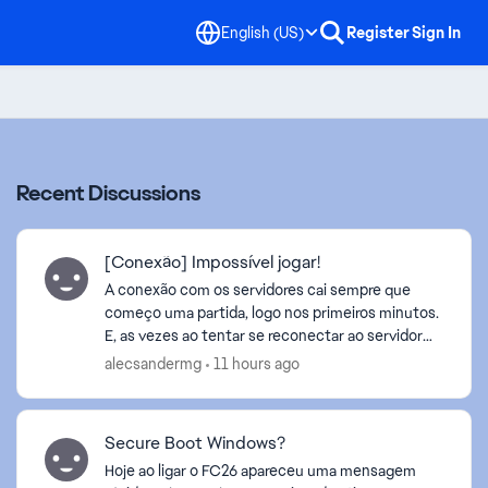
English (US)
Register
Sign In
Recent Discussions
[Conexão] Impossível jogar!
A conexão com os servidores cai sempre que
começo uma partida, logo nos primeiros minutos.
E, as vezes ao tentar se reconectar ao servidor
recebo a mensagem que o servidor da EA está
alecsandermg
11 hours ago
indisponível. Já...
Secure Boot Windows?
Hoje ao ligar o FC26 apareceu uma mensagem