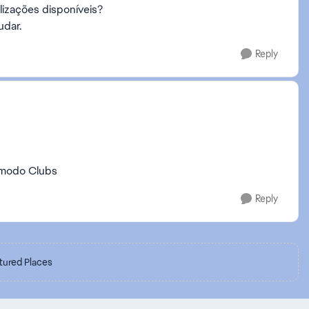
alizações disponíveis?
udar.
Reply
o modo Clubs
Reply
tured Places