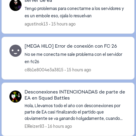
server de ea
Tengo problemas para conectarme a los servidores y
es un embole eso, ojala lo resuelvan
agustinok13
15 hours ago
[MEGA HILO] Error de conexión con FC 26
No se me conecta me sale problema con el servidor
en fc26
c8b1e8004e3a3815
15 hours ago
Desconexiones INTENCIONADAS de parte de
EA en Squad Battles
Hola, Llevamos todo el año con desconexiones por
parte de EA casi finalizando el partido que
obviamente se va ganando holgadamente, cuando
llega el minuto 78/85 misteriosamente EA te tira
ElReizer83
16 hours ago
fuera de ...