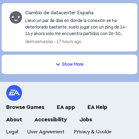
Cambio de datacenter España
Llevo un par de días en donde la conexión se ha
deteriorado bastante, suelo jugar con un ping de 14-
16 y ahora solo me encuentra partidos con 26-30
ping, he comprobado mi conexión en otros juegos y
deimosmesias
17 hours ago
s...
Show More
Browse Games
EA app
EA Help
About
Accessibility
Jobs
Legal
User Agreement
Privacy & Cookie