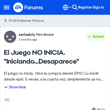
Skip to content
Register
Sign In
Open Side Menu
FC 26 Problemas Técnicos
Forum Discussion
carloskris
New Rookie
Solved
3 months ago
El Juego NO INICIA.
"Iniciando...Desaparece"
El juego no inicia. Hice la compra desde EPIC. Lo iniciè
desde epic 3 veces. a la cuarta vez, simplemente ya no
iniciò màs. aunque lo abra de EA aunque lo "reparè"
Show More
Aunque lo desinstalè y lo rein...
PC
Reply