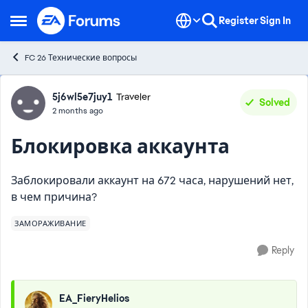
Skip to content
Register
Sign In
Open Side Menu
FC 26 Технические вопросы
Forum Discussion
5j6wl5e7juy1
Traveler
Solved
2 months ago
Блокировка аккаунта
Заблокировали аккаунт на 672 часа, нарушений нет,
в чем причина?
ЗАМОРАЖИВАНИЕ
Reply
EA_FieryHelios