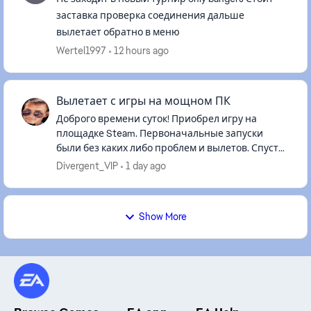
заставка проверка соединения дальше
вылетает обратно в меню
Wertel1997
12 hours ago
Вылетает с игры на мощном ПК
Доброго времени суток! Приобрел игру на
площадке Steam. Первоначальные запуски
были без каких либо проблем и вылетов. Спустя
месяц начала произвольно закрываться без
Divergent_VIP
1 day ago
ошибки. Системные не указываю...
Show More