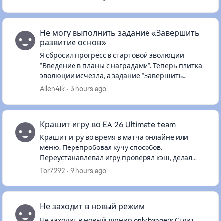
обновления ни работают ни сер...
Не могу выполнить задание «Завершить
развитие основ»
Я сбросил прогресс в стартовой эволюции
"Введение в планы с наградами". Теперь плитка
эволюции исчезла, а задание "Завершить
развитие основ" в разделе "Пробы режимов"
Allen4ik
3 hours ago
зависло и его невозможно выполни...
Крашит игру во EA 26 Ultimate team
Крашит игру во время в матча онлайне или
меню. Перепробовал кучу способов.
Переустанавлевал игру,проверял кэш, делал
полную чистку драйверов и еще куча всего но
Tor7292
9 hours ago
так и не убрал эту проблему.
Не заходит в новый режим
Не заходит в новый турнир only bangers Стоит