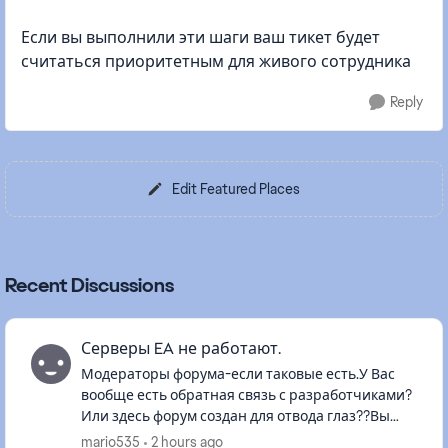
Если вы выполнили эти шаги ваш тикет будет
считаться приоритетным для живого сотрудника
Reply
Edit Featured Places
Recent Discussions
Серверы EA не работают.
Модераторы форума-если таковые есть.У Вас
вообще есть обратная связь с разработчиками?
Или здесь форум создан для отвода глаз??Вы
реально издеваетесь над игроками???После
mario535
2 hours ago