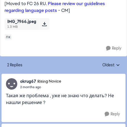
[Moved to FC 26 RU.
Please review our guidelines
regarding language posts
- CM]
IMG_7966.jpeg
1.3 MB
ПК
Reply
2 Replies
Oldest
Replies sorte
okrug67
Rising Novice
2 months ago
Такая же проблема , уже не знаю что делать? Не
нашли решение ?
Reply