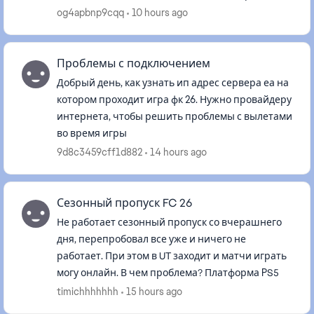
этого развития у меня нет, из-за этого доступа к
og4apbnp9cqq
10 hours ago
трансферному рынку т...
Проблемы с подключением
Добрый день, как узнать ип адрес сервера еа на
котором проходит игра фк 26. Нужно провайдеру
интернета, чтобы решить проблемы с вылетами
во время игры
9d8c3459cff1d882
14 hours ago
Сезонный пропуск FC 26
Не работает сезонный пропуск со вчерашнего
дня, перепробовал все уже и ничего не
работает. При этом в UT заходит и матчи играть
могу онлайн. В чем проблема? Платформа PS5
timichhhhhhh
15 hours ago