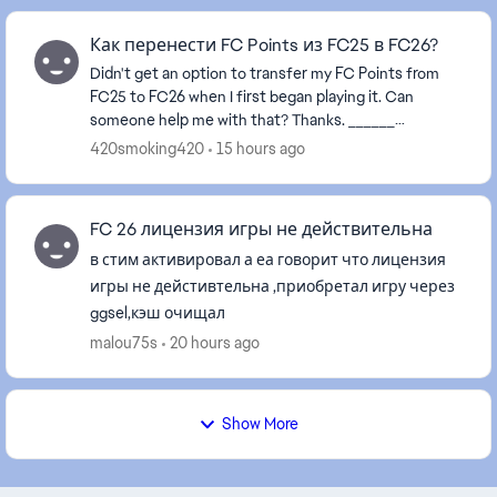
Как перенести FC Points из FC25 в FC26?
Didn't get an option to transfer my FC Points from
FC25 to FC26 when I first began playing it. Can
someone help me with that? Thanks. ______
Название темы изменено в соответствии с
420smoking420
15 hours ago
языковыми прави...
FC 26 лицензия игры не действительна
в стим активировал а еа говорит что лицензия
игры не дейстивтельна ,приобретал игру через
ggsel,кэш очищал
malou75s
20 hours ago
Show More