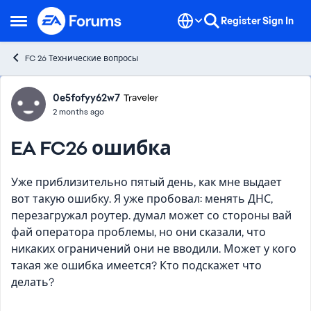
Skip to content
Register
Sign In
Open Side Menu
FC 26 Технические вопросы
Forum Discussion
0e5fofyy62w7
Traveler
2 months ago
EA FC26 ошибка
Уже приблизительно пятый день, как мне выдает
вот такую ошибку. Я уже пробовал: менять ДНС,
перезагружал роутер. думал может со стороны вай
фай оператора проблемы, но они сказали, что
никаких ограничений они не вводили. Может у кого
такая же ошибка имеется? Кто подскажет что
делать?