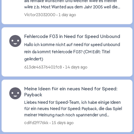
als remake wünschen und welcher wäre es meiner
wäre z.b. Most Wanted aus dem Jahr 2005 weil die
Atmosphäre und die Storyline selber einfach so ei...
Victor23032000
1 day ago
Fehlercode F03 in Need for Speed Unbound
Hallo ich komme nicht auf need for speed unbound
rein da kommt fehlercode F03? (CM Edit: Titel
geändert)
613de46376401fc8
14 days ago
Meine Ideen für ein neues Need for Speed:
Payback
Liebes Need for Speed-Team, ich habe einige Ideen
für ein neues Need for Speed: Payback, die das Spiel
meiner Meinung nach noch spannender und
realistischer machen könnten. Ich würde mir
cdifd2ff76kk
15 days ago
wünschen, ...