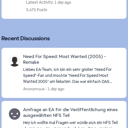
Latest Activity: 1 day ago
3,475 Posts
Recent Discussions
Need For Speed: Most Wanted (2005) -
Remake
Liebes EA-Team, ich bin ein sehr großer "Need For
Speed"-Fan und mochte "Need For Speed Most
Wanted 2005" am liebsten. Das war einfach DAS
perfekte Rennspiel. Nur die Fahrphysik war nicht ganz
Anonymous
1 day ago
so...
Amfrage an EA für die Veröffentlichung eines
ausgewählten NFS Teil
Hey ich wollte mal Fragen wer würde sich ein NFS Teil