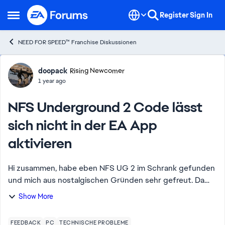
Skip to content
Register
Sign In
Open Side Menu
NEED FOR SPEED™ Franchise Diskussionen
Forum Discussion
doopack
Rising Newcomer
1 year ago
NFS Underground 2 Code lässt
sich nicht in der EA App
aktivieren
Hi zusammen, habe eben NFS UG 2 im Schrank gefunden
und mich aus nostalgischen Gründen sehr gefreut. Da
mein Rechner vor 5 Jahren bereits so modern war kein
Show More
CD/DVD/BR Laufwerk mehr zu haben, wollte ...
FEEDBACK
PC
TECHNISCHE PROBLEME