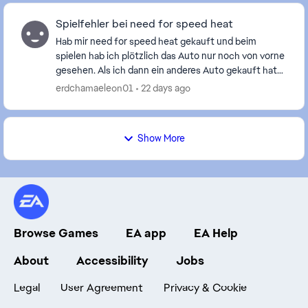
Spielfehler bei need for speed heat
Hab mir need for speed heat gekauft und beim
spielen hab ich plötzlich das Auto nur noch von vorne
gesehen. Als ich dann ein anderes Auto gekauft hatte
war der Fehler wieder weg. Wie kann ich den Feh...
erdchamaeleon01
22 days ago
Show More
Browse Games
EA app
EA Help
About
Accessibility
Jobs
Legal
User Agreement
Privacy & Cookie