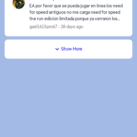
EA por favor que se pueda jugar en línea los need
for speed antiguos no me carga need for speed
the run edición limitada porque ya cerraron los
servidores pero por favor qué se pueda jugar en
gael1615pro67
28 days ago
línea l...
Show More