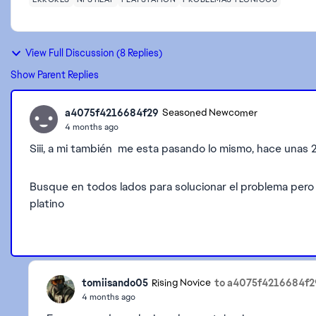
View Full Discussion (8 Replies)
Show Parent Replies
a4075f4216684f29
Seasoned Newcomer
4 months ago
Siii, a mi también me esta pasando lo mismo, hace una
Busque en todos lados para solucionar el problema pero
platino
tomiisando05
to a4075f4216684f2
Rising Novice
4 months ago