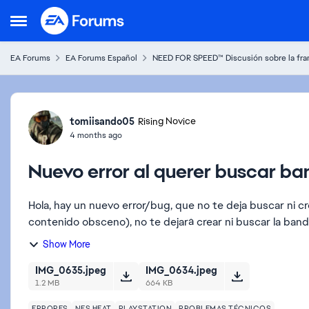
Skip to content
Open Side Menu
EA Forums
EA Forums Español
NEED FOR SPEED™ Discusión sobre la fra
Forum Discussion
tomiisando05
Rising Novice
4 months ago
Nuevo error al querer buscar b
Hola, hay un nuevo error/bug, que no te deja buscar ni c
contenido obsceno), no te dejará crear ni buscar la banda d
Show More
IMG_0635.jpeg
IMG_0634.jpeg
1.2 MB
664 KB
ERRORES
NFS HEAT
PLAYSTATION
PROBLEMAS TÉCNICOS