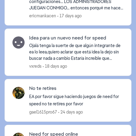
configuraciones... LOS ADMINISTRADORES
JUEGAN CONMIGO... entonces porqué me hacen
más difícil a mi el juego que a los demás?...
ericmankacen
17 days ago
incluyendo a los de mi LVL300...
Idea para un nuevo need for speed
Ojalá tenga la suerte de que algún integrante de
ea lo leea,quiero aclarar que está idea la dejo sin
buscar nada a cambio Estaría increíble que
hicieran un need for speed basado en rápidos y
vxreds
18 days ago
furios...
No te retires
EA por favor sigue haciendo juegos de need for
speed no te retires por favor
gael1615pro67
24 days ago
Need for speed online