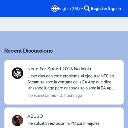
English (US)
Register
Sign In
Recent Discussions
Need For Speed 2015 No inicia
Llevo dias con este problema, al ejecutar NFS en
Steam se abre la ventana de la EA App que dice
lanzando juego pero despues solo abre la EA App
y no lanza el juego, intente todo lo que decia los
FakeLuisGames
10 hours ago
otr...
ABUSO
Me solicitan estudiar mi PC para mejores