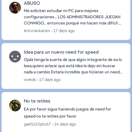
ABUSO
Me solicitan estudiar mi PC para mejores
configuraciones... LOS ADMINISTRADORES JUEGAN
CONMIGO... entonces porqué me hacen más difícil a
mi el juego que a los demás?... incluyendo a los de mi
ericmankacen
17 days ago
LVL300...
Idea para un nuevo need for speed
Ojalá tenga la suerte de que algún integrante de ea lo
leea,quiero aclarar que está idea la dejo sin buscar
nada a cambio Estaría increíble que hicieran un need
for speed basado en rápidos y furios...
vxreds
17 days ago
No te retires
EA por favor sigue haciendo juegos de need for
speed no te retires por favor
gael1615pro67
24 days ago