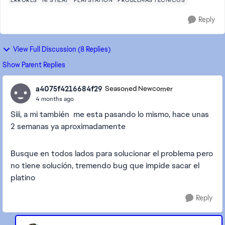
ERRORES
NFS HEAT
PLAYSTATION
PROBLEMAS TÉCNICOS
Reply
View Full Discussion (8 Replies)
Show Parent Replies
a4075f4216684f29
Seasoned Newcomer
4 months ago
Siii, a mi también me esta pasando lo mismo, hace unas
2 semanas ya aproximadamente
Busque en todos lados para solucionar el problema pero
no tiene solución, tremendo bug que impide sacar el
platino
Reply