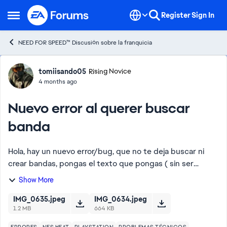
Skip to content
Register
Sign In
Open Side Menu
NEED FOR SPEED™ Discusión sobre la franquicia
Forum Discussion
tomiisando05
Rising Novice
4 months ago
Nuevo error al querer buscar
banda
Hola, hay un nuevo error/bug, que no te deja buscar ni
crear bandas, pongas el texto que pongas ( sin ser
contenido obsceno), no te dejará crear ni buscar la banda
Show More
de tu amigos, te sale el texto “el ...
IMG_0635.jpeg
IMG_0634.jpeg
1.2 MB
664 KB