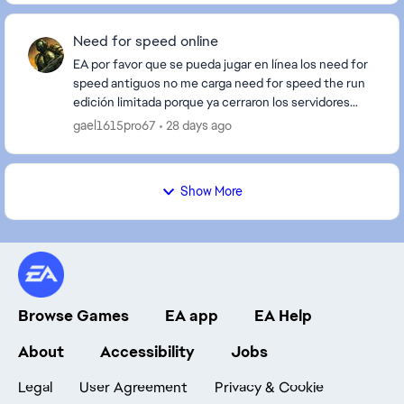
Need for speed online
EA por favor que se pueda jugar en línea los need for
speed antiguos no me carga need for speed the run
edición limitada porque ya cerraron los servidores
pero por favor qué se pueda jugar en línea l...
gael1615pro67
28 days ago
Show More
Browse Games
EA app
EA Help
About
Accessibility
Jobs
Legal
User Agreement
Privacy & Cookie