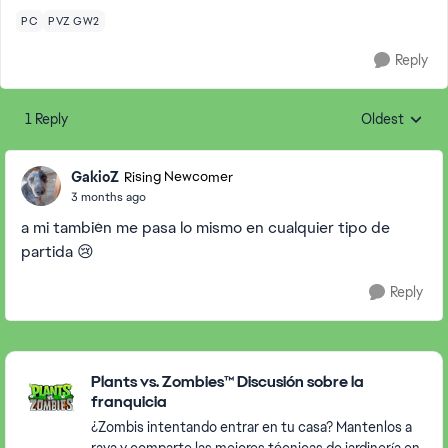
PC
PVZ GW2
Reply
1 Reply
Oldest
Replies sorte
GakioZ
Rising Newcomer
3 months ago
a mi también me pasa lo mismo en cualquier tipo de
partida 😢
Reply
Featured Places
Plants vs. Zombies™ Discusión sobre la
franquicia
¿Zombis intentando entrar en tu casa? Mantenlos a