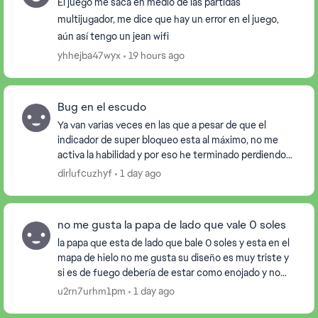
El juego me saca en medio de las partidas
multijugador, me dice que hay un error en el juego,
aún así tengo un jean wifi
yhhejba47wyx
19 hours ago
Bug en el escudo
Ya van varias veces en las que a pesar de que el
indicador de super bloqueo esta al máximo, no me
activa la habilidad y por eso he terminado perdiendo
muchas partidas tanto en multijugador como en mi...
dirlufcuzhyf
1 day ago
no me gusta la papa de lado que vale 0 soles
la papa que esta de lado que bale 0 soles y esta en el
mapa de hielo no me gusta su diseño es muy triste y
si es de fuego debería de estar como enojado y no
triste y eso me deprime y no me dan ga...
u2rn7urhm1pm
1 day ago