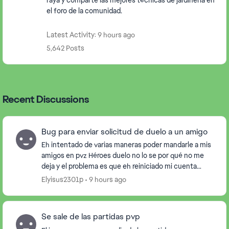
raya y comparte las mejores técnicas de jardinería en
el foro de la comunidad.
Latest Activity: 9 hours ago
5,642 Posts
Recent Discussions
Bug para enviar solicitud de duelo a un amigo
Eh intentado de varias maneras poder mandarle a mis
amigos en pvz Héroes duelo no lo se por qué no me
deja y el problema es que eh reiniciado mi cuenta
varias veces y tampoco no me a funcionado. No e...
Elyisus2301p
9 hours ago
Se sale de las partidas pvp