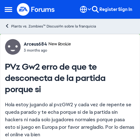
Skip to content
Register
Sign In
Open Side Menu
Plants vs. Zombies™ Discusión sobre la franquicia
Forum Discussion
Arceus684
New Rookie
3 months ago
PVz Gw2 erro de que te
desconecta de la partida
porque si
Hola estoy jugando al pvzGW2 y cada vez de repente se
queda parado y te echa porque si de la partida sin
hackers ni nada solo jugadores normales porque pasa
esto si juego en Europa por favor arregladlo. Por lo demas
el online va bien