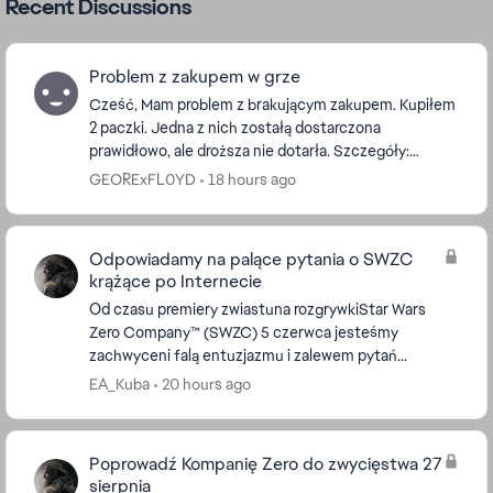
Recent Discussions
Problem z zakupem w grze
Cześć, Mam problem z brakującym zakupem. Kupiłem
2 paczki. Jedna z nich zostałą dostarczona
prawidłowo, ale droższa nie dotarła. Szczegóły:
Pieniądze zostały pomyślnie pobrane z mojego konta
GEORExFL0YD
18 hours ago
Pakiet...
Odpowiadamy na palące pytania o SWZC
krążące po Internecie
Od czasu premiery zwiastuna rozgrywkiStar Wars
Zero Company™ (SWZC) 5 czerwca jesteśmy
zachwyceni falą entuzjazmu i zalewem pytań
społeczność na temat gry. Zespół Bit Reactor z
EA_Kuba
20 hours ago
radością dzieli się ...
Poprowadź Kompanię Zero do zwycięstwa 27
sierpnia