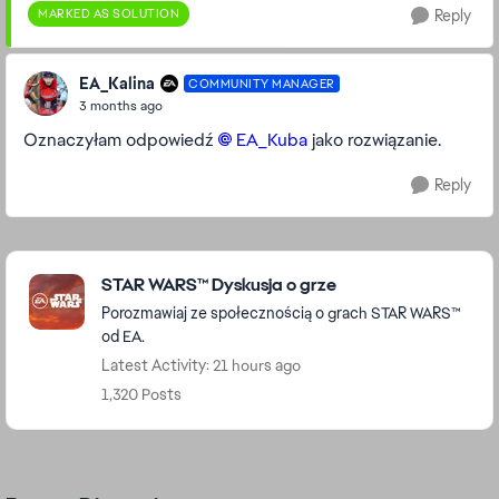
MARKED AS SOLUTION
Reply
EA_Kalina
COMMUNITY MANAGER
3 months ago
Oznaczyłam odpowiedź
EA_Kuba​
jako rozwiązanie.
Reply
Featured Places
STAR WARS™ Dyskusja o grze
Porozmawiaj ze społecznością o grach STAR WARS™
od EA.
Latest Activity: 21 hours ago
1,320 Posts