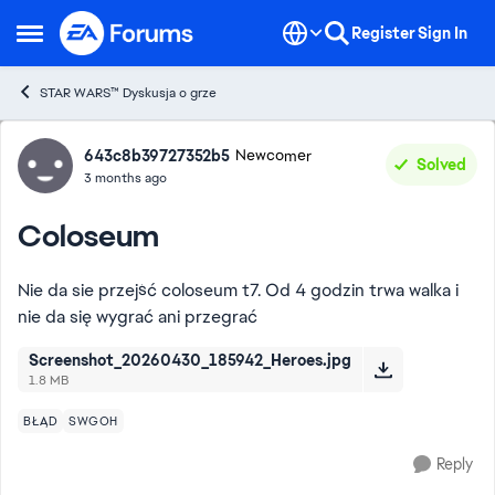
Skip to content
Register
Sign In
Open Side Menu
STAR WARS™ Dyskusja o grze
Forum Discussion
643c8b39727352b5
Newcomer
Solved
3 months ago
Coloseum
Nie da sie przejść coloseum t7. Od 4 godzin trwa walka i
nie da się wygrać ani przegrać
Screenshot_20260430_185942_Heroes.jpg
1.8 MB
BŁĄD
SWGOH
Reply