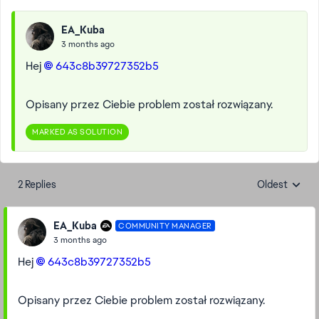
EA_Kuba
3 months ago
Hej
643c8b39727352b5​
Opisany przez Ciebie problem został rozwiązany.
MARKED AS SOLUTION
2 Replies
Oldest
Replies sorte
EA_Kuba
COMMUNITY MANAGER
3 months ago
Hej
643c8b39727352b5​
Opisany przez Ciebie problem został rozwiązany.