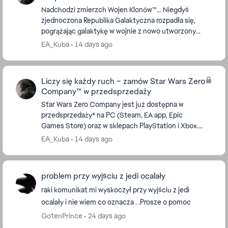
Nadchodzi zmierzch Wojen Klonów™… Niegdyś
zjednoczona Republika Galaktyczna rozpadła się,
pogrążając galaktykę w wojnie z nowo utworzonym
Sojuszem Separatystów. Krwawy konflikt pochłon...
EA_Kuba
14 days ago
Liczy się każdy ruch – zamów Star Wars Zero
Company™ w przedsprzedaży
Star Wars Zero Company jest już dostępna w
przedsprzedaży* na PC (Steam, EA app, Epic
Games Store) oraz w sklepach PlayStation i Xbox.
Premiera gry 27 sierpnia. Każdy twój wybór może
EA_Kuba
14 days ago
odmienić losy ...
problem przy wyjściu z jedi ocalały
raki komunikat mi wyskoczył przy wyjściu z jedi
ocalały i nie wiem co oznacza . .Prosze o pomoc
GotenPrince
24 days ago