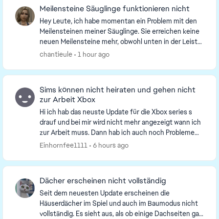
Meilensteine Säuglinge funktionieren nicht
Hey Leute, ich habe momentan ein Problem mit den
Meilensteinen meiner Säuglinge. Sie erreichen keine
neuen Meilensteine mehr, obwohl unten in der Leiste
manchmal kurz angezeigt wird, dass ein Meilen...
chantieule
1 hour ago
Sims können nicht heiraten und gehen nicht
zur Arbeit Xbox
Hi ich hab das neuste Update für die Xbox series s
drauf und bei mir wird nicht mehr angezeigt wann ich
zur Arbeit muss. Dann hab ich auch noch Probleme
mit dem heiraten. Ich kann dreimal heiraten un...
Einhornfee1111
6 hours ago
Dächer erscheinen nicht vollständig
Seit dem neuesten Update erscheinen die
Häuserdächer im Spiel und auch im Baumodus nicht
vollständig. Es sieht aus, als ob einige Dachseiten gar