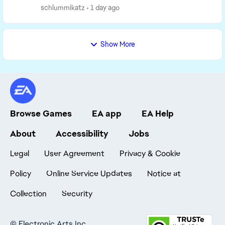
nicht vorhanden sind. Gerade beim Bauen ist das
schlummikatz
1 day ago
mehr a...
Show More
Browse Games
EA app
EA Help
About
Accessibility
Jobs
Legal
User Agreement
Privacy & Cookie
Policy
Online Service Updates
Notice at
Collection
Security
©
Electronic Arts Inc.