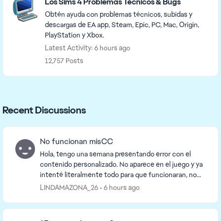
Los Sims 4 Problemas Técnicos & Bugs
Obtén ayuda con problemas técnicos, subidas y
descargas de EA app, Steam, Epic, PC, Mac, Origin,
PlayStation y Xbox.
Latest Activity: 6 hours ago
12,757 Posts
Recent Discussions
No funcionan misCC
Hola, tengo una semana presentando error con el
contenido personalizado. No aparece en el juego y ya
intenté literalmente todo para que funcionaran, no
uso mods por lo que no hay conflictos con eso. ...
LINDAMAZONA_26
6 hours ago