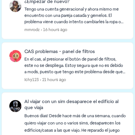
¿Empezar de nuevo?
Tengo una cuenta generacional y ahora mismo me
encuentro con una pareja casada y gemelos. El
problema viene cuando intento cambiarles la ropa o
algo, que al salir me dicen que acaban de comenzar
mmrodz
16 hours ago
una ...
CAS problemas - panel de filtros
En el cas, al presionar el botón de panel de filtros,
este no se despliega. Estoy segura que no es debido
a mods, puesto que tengo este problema desde que
reinstalé el juego la semana pasada. No ...
Ichy123
21 hours ago
Al viajar con un sim desaparece el edificio al
que viaja
Buenos días! Desde hace más de una semana, cuando
quiero viajar con uno o varios sims, desaparecen los
edificios/casas a las que viajo. He reparado el juego