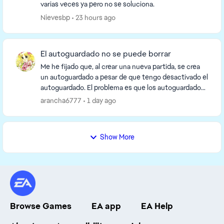
varias veces ya pero no se soluciona.
Nievesbp
23 hours ago
El autoguardado no se puede borrar
Me he fijado que, al crear una nueva partida, se crea
un autoguardado a pesar de que tengo desactivado el
autoguardado. El problema es que los autoguardados
no se pueden borrar desde el menú principa...
arancha6777
1 day ago
Show More
Browse Games
EA app
EA Help