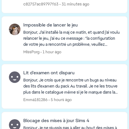
lancée. Autrement dit mon fils ét...
c82757ac89797f63
31 minutes ago
Impossible de lancer le jeu
Bonjour, J'ai installé la maj ce matin, et quand j'ai voulu
relancer le jeu, j'ai eu ce message : "la configuration
de votre jeu a rencontré un problème, veuillez
réinstaller votre jeu". Je joue av...
MissPorg
1 hour ago
Lit d'examen ont disparu
Bonjour, Je crois que je rencontre un bugs au niveau
des lits d'examen du pack Au travail. Je ne les trouve
plus dans le catalogue même si je le marque dans la
barre de recherche. J'ai réparé le je...
Emma181286
5 hours ago
Blocage des mises à jour Sims 4
Bonjour Je ne réussis pas à aller au bout des mises à