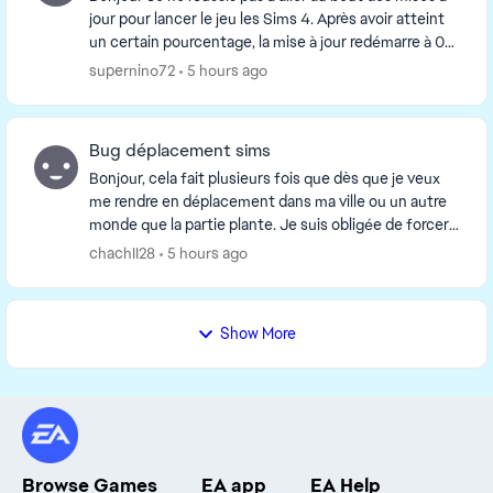
jour pour lancer le jeu les Sims 4. Après avoir atteint
un certain pourcentage, la mise à jour redémarre à 0
J'ai vidé le cache comme indiqué ...
supernino72
5 hours ago
Bug déplacement sims
Bonjour, cela fait plusieurs fois que dès que je veux
me rendre en déplacement dans ma ville ou un autre
monde que la partie plante. Je suis obligée de forcer
l'arrêt du jeu. Est ce que quelqu'un ren...
chachII28
5 hours ago
Show More
Browse Games
EA app
EA Help