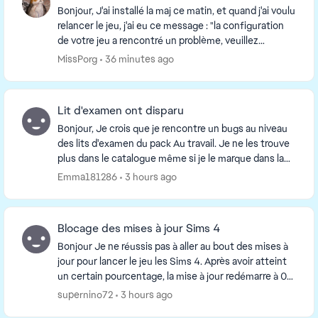
Bonjour, J'ai installé la maj ce matin, et quand j'ai voulu
relancer le jeu, j'ai eu ce message : "la configuration
de votre jeu a rencontré un problème, veuillez
réinstaller votre jeu". Je joue av...
MissPorg
36 minutes ago
Lit d'examen ont disparu
Bonjour, Je crois que je rencontre un bugs au niveau
des lits d'examen du pack Au travail. Je ne les trouve
plus dans le catalogue même si je le marque dans la
barre de recherche. J'ai réparé le je...
Emma181286
3 hours ago
Blocage des mises à jour Sims 4
Bonjour Je ne réussis pas à aller au bout des mises à
jour pour lancer le jeu les Sims 4. Après avoir atteint
un certain pourcentage, la mise à jour redémarre à 0
J'ai vidé le cache comme indiqué ...
supernino72
3 hours ago