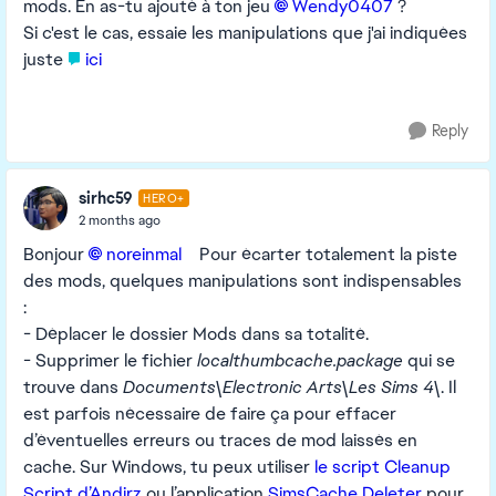
mods. En as-tu ajouté à ton jeu
Wendy0407​
?
Si c'est le cas, essaie les manipulations que j'ai indiquées
juste
ici
Reply
sirhc59
HERO+
2 months ago
Bonjour
noreinmal​
Pour écarter totalement la piste
des mods, quelques manipulations sont indispensables
:
- Déplacer le dossier Mods dans sa totalité.
- Supprimer le fichier
localthumbcache.package
qui se
trouve dans
Documents\Electronic Arts\Les Sims 4\
. Il
est parfois nécessaire de faire ça pour effacer
d’éventuelles erreurs ou traces de mod laissés en
cache. Sur Windows, tu peux utiliser
le script Cleanup
Script d’Andirz
ou l’application
SimsCache Deleter
pour