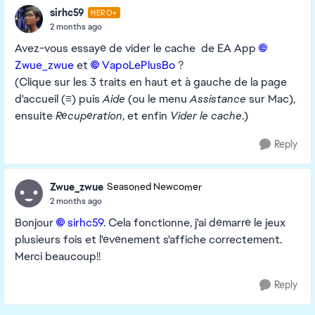
sirhc59
HERO+
2 months ago
Avez-vous essayé de vider le cache de EA App
Zwue_zwue​
et
VapoLePlusBo​
?
(Clique sur les 3 traits en haut et à gauche de la page
d'accueil (
≡
) puis
Aide
(ou le menu
Assistance
sur Mac),
ensuite
Récupération
, et enfin
Vider le cache
.)
Reply
Zwue_zwue
Seasoned Newcomer
2 months ago
Bonjour
sirhc59​
. Cela fonctionne, j'ai démarré le jeux
plusieurs fois et l'événement s'affiche correctement.
Merci beaucoup!!
Reply