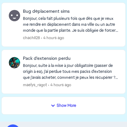
Bug déplacement sims
Bonjour, cela fait plusieurs fois que dès que je veux
me rendre en déplacement dans ma ville ou un autre
monde que la partie plante. Je suis obligée de forcer
l'arrêt du jeu. Est ce que quelqu'un ren...
chachII28
4 hours ago
Pack d'extension perdu
Bonjour, suite à la mise à jour obligatoire (passer de
origin à ea), j'ai perdue tous mes packs d'extension
que j'avais acheter, comment je peux les récupérer ?
sachant que j'ai déjà essayer : -rép...
maelys_ragot
4 hours ago
Show More