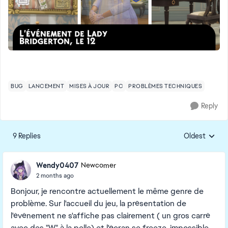
BUG
LANCEMENT
MISES À JOUR
PC
PROBLÈMES TECHNIQUES
Reply
9 Replies
Oldest
Replies sorte
Wendy0407
Newcomer
2 months ago
Bonjour, je rencontre actuellement le même genre de
problème. Sur l'accueil du jeu, la présentation de
l'événement ne s'affiche pas clairement ( un gros carré
avec des "W" à la pelle) et l'écran se freeze, impossible