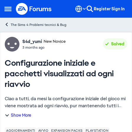
Skip to content
Register
Sign In
Open Side Menu
The Sims 4 Problemi tecnici & Bug
Forum Discussion
S4d_yumi
New Novice
Solved
3 months ago
Configurazione iniziale e
pacchetti visualizzati ad ogni
riavvio
Ciao a tutti, da mesi la configurazione iniziale del gioco mi
viene mostrata ad ogni riavvio, pur mantenendo tutti i
salvataggi. Purtroppo, con l'ultimo aggiornamento, la
Show More
situazione è peggiorata: ora...
AGGIORNAMENTI
AVVIO
EXPANSION PACKS
PLAYSTATION