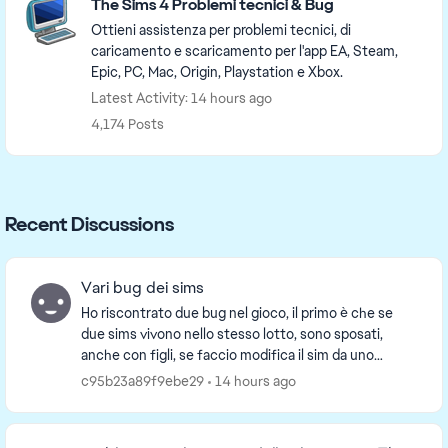
The Sims 4 Problemi tecnici & Bug
Ottieni assistenza per problemi tecnici, di
caricamento e scaricamento per l'app EA, Steam,
Epic, PC, Mac, Origin, Playstation e Xbox.
Latest Activity: 14 hours ago
4,174 Posts
Recent Discussions
Vari bug dei sims
Ho riscontrato due bug nel gioco, il primo è che se
due sims vivono nello stesso lotto, sono sposati,
anche con figli, se faccio modifica il sim da uno
specchio o da un cassettone, poi una volta modi...
c95b23a89f9ebe29
14 hours ago