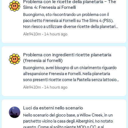
Problema con le ricette della planetaria – The
Sims 4: Frenesia ai Fornelli
Buongiorno, sto riscontrando un problema con il
pacchetto Frenesia ai Fornelli su The Sims 4 (PS5).
Non riesco a utilizzare diverse ricette della planetaria,
tra cui la Ciotola di finta carne. Ho ...
Ale9410m
14 hours ago
Problema con ingredienti ricette planetaria
(frenesia ai fornelli)
Buongiorno, avrei bisogno di un chiarimento riguardo
all’espansione Frenesia e Fornelli. Nella planetaria
sono presenti ricette come la Pastella senza lattosio,
che richiedono tra gli ingredienti f...
Ale9410m
14 hours ago
Luci da esterni nello scenario
Nello scenario del gioco base, a Willow Creek, in un
parchetto vicino la casa degli Alberghini, ho notato
questo. Come al solito niente MOD o CC, e al