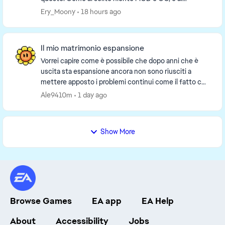
momento sto giocando solo al gioco base. U...
Ery_Moony
18 hours ago
Il mio matrimonio espansione
Vorrei capire come è possibile che dopo anni che è
uscita sta espansione ancora non sono riusciti a
mettere apposto i problemi continui come il fatto che
quando organizzi l’evento nuziale selezioni ...
Ale9410m
1 day ago
Show More
Browse Games
EA app
EA Help
About
Accessibility
Jobs