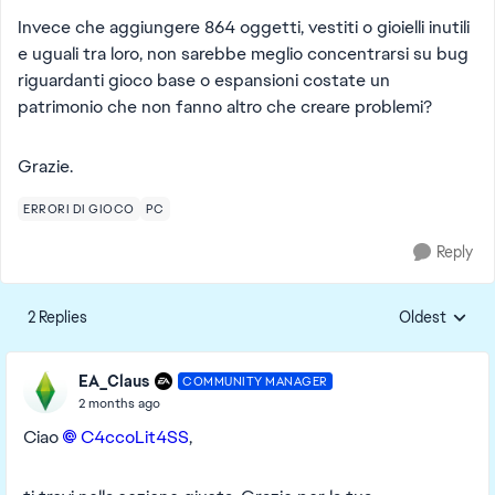
Invece che aggiungere 864 oggetti, vestiti o gioielli inutili
e uguali tra loro, non sarebbe meglio concentrarsi su bug
riguardanti gioco base o espansioni costate un
patrimonio che non fanno altro che creare problemi?
Grazie.
ERRORI DI GIOCO
PC
Reply
2 Replies
Oldest
Replies sorte
EA_Claus
COMMUNITY MANAGER
2 months ago
Ciao
C4ccoLit4SS​
,