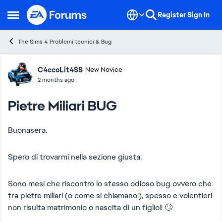
Skip to content
Register
Sign In
Open Side Menu
The Sims 4 Problemi tecnici & Bug
Forum Discussion
C4ccoLit4SS
New Novice
2 months ago
Pietre Miliari BUG
Buonasera.
Spero di trovarmi nella sezione giusta.
Sono mesi che riscontro lo stesso odioso bug ovvero che
tra pietre miliari (o come si chiamano!), spesso e volentieri
non risulta matrimonio o nascita di un figlio!! 🙄