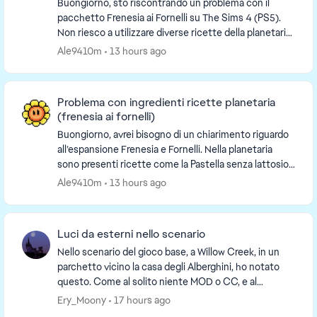
Buongiorno, sto riscontrando un problema con il
pacchetto Frenesia ai Fornelli su The Sims 4 (PS5).
Non riesco a utilizzare diverse ricette della planetaria,
tra cui la Ciotola di finta carne. Ho ...
Ale9410m
13 hours ago
Problema con ingredienti ricette planetaria
(frenesia ai fornelli)
Buongiorno, avrei bisogno di un chiarimento riguardo
all’espansione Frenesia e Fornelli. Nella planetaria
sono presenti ricette come la Pastella senza lattosio,
che richiedono tra gli ingredienti f...
Ale9410m
13 hours ago
Luci da esterni nello scenario
Nello scenario del gioco base, a Willow Creek, in un
parchetto vicino la casa degli Alberghini, ho notato
questo. Come al solito niente MOD o CC, e al
momento sto giocando solo al gioco base. U...
Ery_Moony
17 hours ago