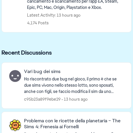
caricamento e scaricamento per l'app EA, Steam,
Epic, PC, Mac, Origin, Playstation e Xbox.
Latest Activity: 13 hours ago
4,174 Posts
Recent Discussions
Vari bug dei sims
Ho riscontrato due bug nel gioco, il primo è che se
due sims vivono nello stesso lotto, sono sposati,
anche con figli, se faccio modifica il sim da uno
specchio o da un cassettone, poi una volta modi...
c95b23a89f9ebe29
13 hours ago
Problema con le ricette della planetaria – The
Sims 4: Frenesia ai Fornelli