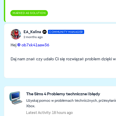
MARKED AS SOLUTION
EA_Kalina
COMMUNITY MANAGER
2 months ago
Hej
ob7xk41aaw36​
Daj nam znać czy udało Ci się rozwiązać problem dzięk
Featured Places
The Sims 4 Problemy techniczne i błędy
Uzyskaj pomoc w problemach technicznych, przesyłaniu i 
Xbox.
Latest Activity: 18 hours ago