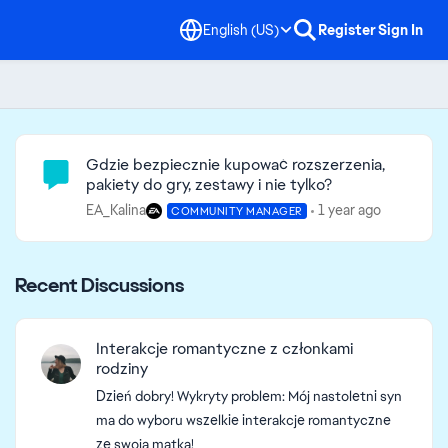
English (US)
Register
Sign In
Community Highlights
Gdzie bezpiecznie kupować rozszerzenia,
pakiety do gry, zestawy i nie tylko?
EA_Kalina
1 year ago
COMMUNITY MANAGER
Recent Discussions
Interakcje romantyczne z członkami
rodziny
Dzień dobry! Wykryty problem: Mój nastoletni syn
ma do wyboru wszelkie interakcje romantyczne
ze swoją matką!