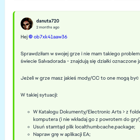
danuta720
2 months ago
Hej
ob7xk41aaw36​
Sprawdziłam w swojej grze i nie mam takiego problem
świecie Salvadorada - znajdują się działki oznaczone 
Jeżeli w grze masz jakieś mody/CC to one mogą być 
W takiej sytuacji:
W Katalogu Dokumenty/Electronic Arts > z folde
komputera (i nie wkładaj go z powrotem do gry!)
Usuń stamtąd plik localthumbcache.package;
Napraw grę w aplikacji EA;