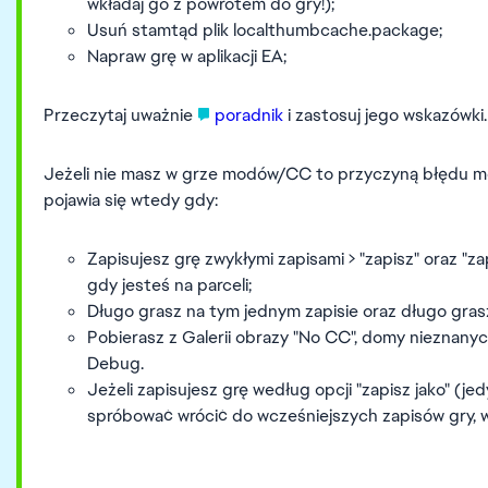
wkładaj go z powrotem do gry!);
Usuń stamtąd plik localthumbcache.package;
Napraw grę w aplikacji EA;
Przeczytaj uważnie
poradnik
i zastosuj jego wskazówki.
Jeżeli nie masz w grze modów/CC to przyczyną błędu mo
pojawia się wtedy gdy:
Zapisujesz grę zwykłymi zapisami > "zapisz" oraz "zap
gdy jesteś na parceli;
Długo grasz na tym jednym zapisie oraz długo gras
Pobierasz z Galerii obrazy "No CC", domy nieznany
Debug.
Jeżeli zapisujesz grę według opcji "zapisz jako" (je
spróbować wrócić do wcześniejszych zapisów gry, 