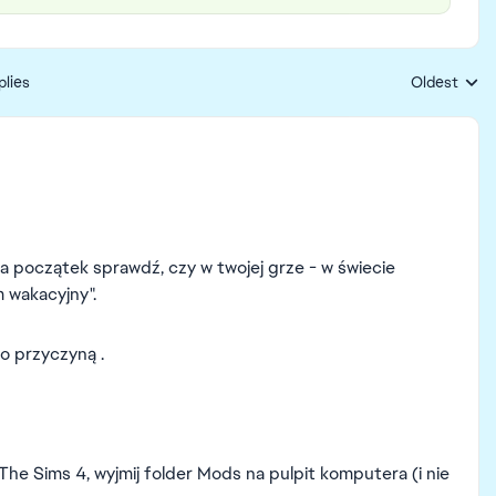
plies
Oldest
Replies sort
a początek sprawdź, czy w twojej grze - w świecie
m wakacyjny".
o przyczyną .
he Sims 4, wyjmij folder Mods na pulpit komputera (i nie