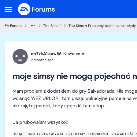
Skip to content
Open Side Menu
EA Forums
The Sims 4
The Sims 4 Problemy techniczne i błędy
Forum Discussion
ob7xk41aaw36
Newcomer
2 months ago
moje simsy nie mogą pojechać n
Mam problem z dodatkiem do gry Salvadorada. Nie mogę je
wcisnąć WEŻ URLOP , tam piszę: wakacyjne parcele na wy
nie zajętej parceli, żeby spędzić tam urlop.
Ja prubowałam wszysko!!
BŁĄD
PAKIETY ROZGRYWKI
PROBLEMY TECHNICZNE
ZAWARTOŚĆ 