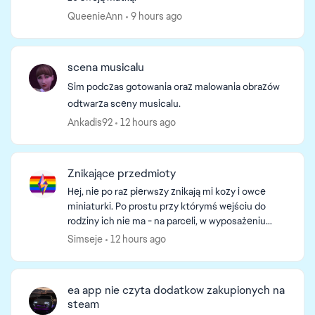
QueenieAnn
9 hours ago
scena musicalu
Sim podczas gotowania oraz malowania obrazów
odtwarza sceny musicalu.
Ankadis92
12 hours ago
Znikające przedmioty
Hej, nie po raz pierwszy znikają mi kozy i owce
miniaturki. Po prostu przy którymś wejściu do
rodziny ich nie ma - na parceli, w wyposażeniu
simów czy wyposażeniu rodziny.\ Ponadto dzisiaj,
Simseje
12 hours ago
nie wie...
ea app nie czyta dodatkow zakupionych na
steam