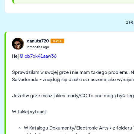
2 Re
danuta720
HERO+
2 months ago
Hej
ob7xk41aaw36​
Sprawdziłam w swojej grze i nie mam takiego problemu. N
Salvadorada - znajdują się działki oznaczone jako wynaje
Jeżeli w grze masz jakieś mody/CC to one mogą być teg
W takiej sytuacji:
W Katalogu Dokumenty/Electronic Arts > z folderu T