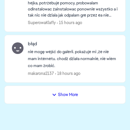
hejka, potrzebuje pomocy, probowalam
odinstalowac zainstalowac ponownie wszystko a i
tak nic nie dziala jak odpalam gre przez ea nie
czyta mi dodatkow ze steama i na odwrot :C
SuperowaKlafly
15 hours ago
usuwalam tez pliki w f...
błąd
nie mogę wejść do galerii. pokazuje mi ,ze nie
mam internetu. chodz działa normalnie, nie wiem
co mam zrobić.
makarona2137
18 hours ago
Show More