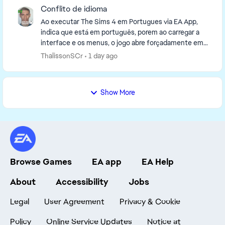
Conflito de idioma
Ao executar The Sims 4 em Portugues via EA App,
indica que está em português, porem ao carregar a
interface e os menus, o jogo abre forçadamente em
Inglês. Ao verificar nas pasta do jogo foi constado...
ThalissonSCr
1 day ago
Show More
Browse Games
EA app
EA Help
About
Accessibility
Jobs
Legal
User Agreement
Privacy & Cookie
Policy
Online Service Updates
Notice at