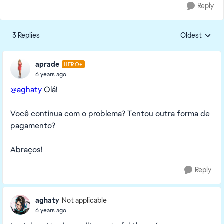
Reply
3 Replies
Oldest
Replies sorte
aprade
HERO+
6 years ago
@aghaty
Olá!
Você continua com o problema? Tentou outra forma de
pagamento?
Abraços!
Reply
aghaty
Not applicable
6 years ago