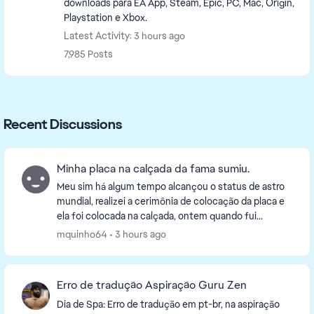
downloads para EA App, Steam, Epic, PC, Mac, Origin,
Playstation e Xbox.
Latest Activity: 3 hours ago
7,985 Posts
Recent Discussions
Minha placa na calçada da fama sumiu.
Meu sim há algum tempo alcançou o status de astro
mundial, realizei a cerimônia de colocação da placa e
ela foi colocada na calçada, ontem quando fui
verificar a placa simplesmente sumiu e não deixa...
mquinho64
3 hours ago
Erro de tradução Aspiração Guru Zen
Dia de Spa: Erro de tradução em pt-br, na aspiração