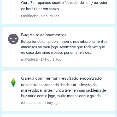
Guru Zen, aparece escrito "ao redor de him / ao redor
de her". Print em anexo.
Pacificobr
6 hours ago
Bug de relacionamentos
Estou tendo um problema sério nos relacionamentos
amorosos no meu jogo. Acontece que toda vez que
eu caso dois sims e passo por uma tela de
carregamento, voltando para a gameplay eles voltam
mayadesa
17 hours ago
a ser "p...
Galeria com nenhum resultado encontrado
Isso está acontecendo desde a atualização do
marketplace, antes nunca tive nenhum problema de
bug sério com o jogo, muito menos com a galeria.
Agora quando eu abro o jogo a galeria funciona
rebecaperes
1 day ago
normalmen...