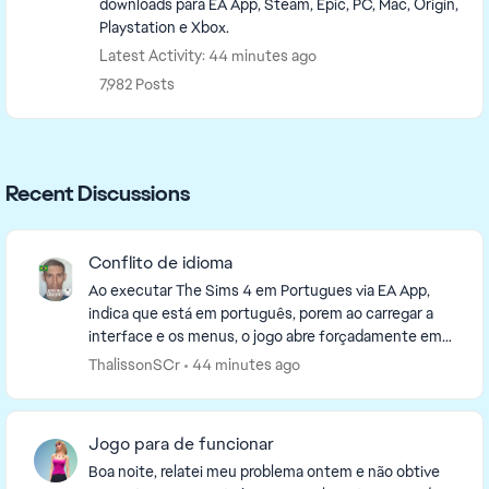
downloads para EA App, Steam, Epic, PC, Mac, Origin,
Playstation e Xbox.
Latest Activity: 44 minutes ago
7,982 Posts
Recent Discussions
Conflito de idioma
Ao executar The Sims 4 em Portugues via EA App,
indica que está em português, porem ao carregar a
interface e os menus, o jogo abre forçadamente em
Inglês. Ao verificar nas pasta do jogo foi constado...
ThalissonSCr
44 minutes ago
Jogo para de funcionar
Boa noite, relatei meu problema ontem e não obtive