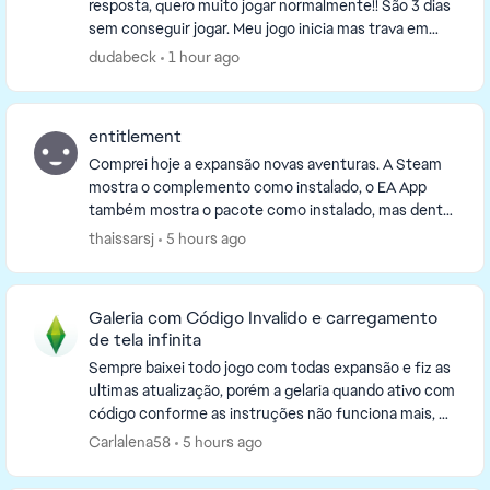
resposta, quero muito jogar normalmente!! São 3 dias
sem conseguir jogar. Meu jogo inicia mas trava em
uns 10min e quando trava não consigo nem salv...
dudabeck
1 hour ago
entitlement
Comprei hoje a expansão novas aventuras. A Steam
mostra o complemento como instalado, o EA App
também mostra o pacote como instalado, mas dentro
do jogo aparece a mensagem de que eu não tenho
thaissarsj
5 hours ago
esse pa...
Galeria com Código Invalido e carregamento
de tela infinita
Sempre baixei todo jogo com todas expansão e fiz as
ultimas atualização, porém a gelaria quando ativo com
código conforme as instruções não funciona mais, dá
erro no código, dizendo que está invalido...
Carlalena58
5 hours ago