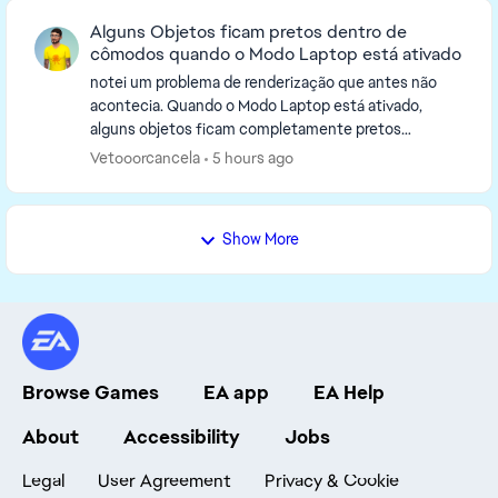
Alguns Objetos ficam pretos dentro de
cômodos quando o Modo Laptop está ativado
notei um problema de renderização que antes não
acontecia. Quando o Modo Laptop está ativado,
alguns objetos ficam completamente pretos
enquanto estão dentro de um cômodo fechado. O
Vetooorcancela
5 hours ago
objeto continua p...
Show More
Browse Games
EA app
EA Help
About
Accessibility
Jobs
Legal
User Agreement
Privacy & Cookie