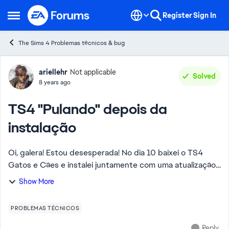
Skip to content
Register
Sign In
Open Side Menu
The Sims 4 Problemas técnicos & bug
Forum Discussion
ariellehr
Not applicable
Solved
8 years ago
TS4 "Pulando" depois da
instalação
Oi, galera! Estou desesperada! No dia 10 baixei o TS4
Gatos e Cães e instalei juntamente com uma atualização
que teve do TS. Mas não consigo mais jogar porque a tela
Show More
fica "pulando" como se...
PROBLEMAS TÉCNICOS
Reply