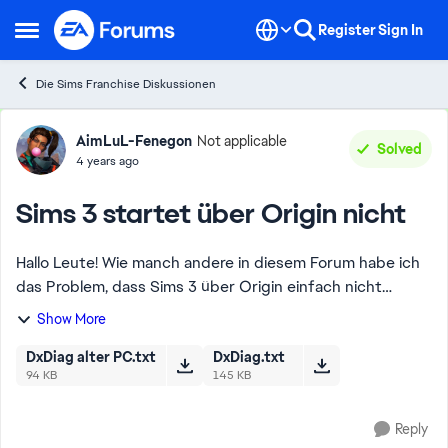
Skip to content
Register
Sign In
Open Side Menu
Die Sims Franchise Diskussionen
Forum Discussion
AimLuL-Fenegon
Not applicable
Solved
4 years ago
Sims 3 startet über Origin nicht
Hallo Leute! Wie manch andere in diesem Forum habe ich
das Problem, dass Sims 3 über Origin einfach nicht
starten will. Drücke ich auf "Spielen" öffnet sich der Sims
Show More
3 Launcher, gehe ich dort auf "P...
DxDiag alter PC.txt
DxDiag.txt
94 KB
145 KB
Reply