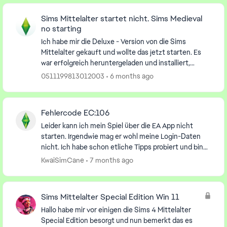
Sims Mittelalter startet nicht. Sims Medieval
no starting
Ich habe mir die Deluxe - Version von die Sims
Mittelalter gekauft und wollte das jetzt starten. Es
war erfolgreich heruntergeladen und installiert,
allerdings kommt sofort eine Fehlermeldung. Es sta...
0511199813012003
6 months ago
Fehlercode EC:106
Leider kann ich mein Spiel über die EA App nicht
starten. Irgendwie mag er wohl meine Login-Daten
nicht. Ich habe schon etliche Tipps probiert und bin
es nun leid, dass man stets nur liest was man al...
KwaiSimCane
7 months ago
Sims Mittelalter Special Edition Win 11
Hallo habe mir vor einigen die Sims 4 Mittelalter
Special Edition besorgt und nun bemerkt das es