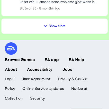
unter Win 11 anscheinend Probleme gibt: Wenn ich
versuche zu starten lande ich nach ein paar
Blutwolf83
8 months ago
Sekunden...
Show More
Browse Games
EA app
EA Help
About
Accessibility
Jobs
Legal
User Agreement
Privacy & Cookie
Policy
Online Service Updates
Notice at
Collection
Security