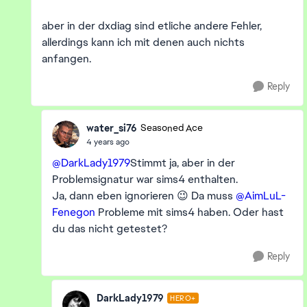
aber in der dxdiag sind etliche andere Fehler,
allerdings kann ich mit denen auch nichts
anfangen.
Reply
water_si76
Seasoned Ace
4 years ago
@DarkLady1979
Stimmt ja, aber in der
Problemsignatur war sims4 enthalten.
Ja, dann eben ignorieren 😉 Da muss
@AimLuL-
Fenegon
Probleme mit sims4 haben. Oder hast
du das nicht getestet?
Reply
DarkLady1979
HERO+