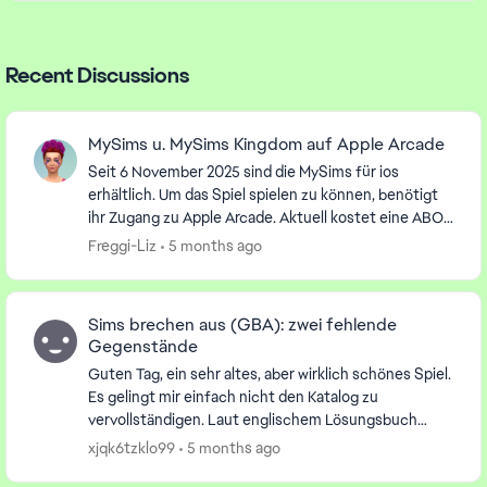
Recent Discussions
MySims u. MySims Kingdom auf Apple Arcade
Seit 6 November 2025 sind die MySims für ios
erhältlich. Um das Spiel spielen zu können, benötigt
ihr Zugang zu Apple Arcade. Aktuell kostet eine ABO
6,99 €uro im Monat und kann mit 5 weiteren F...
Freggi-Liz
5 months ago
Sims brechen aus (GBA): zwei fehlende
Gegenstände
Guten Tag, ein sehr altes, aber wirklich schönes Spiel.
Es gelingt mir einfach nicht den Katalog zu
vervollständigen. Laut englischem Lösungsbuch
fehlen mir zwei Gegenstände: Zodiac Statue
xjqk6tzklo99
5 months ago
(Katalog...