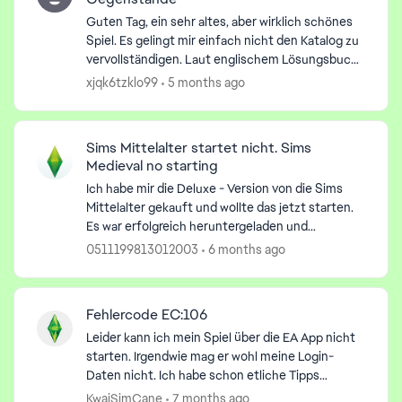
Guten Tag, ein sehr altes, aber wirklich schönes
Spiel. Es gelingt mir einfach nicht den Katalog zu
vervollständigen. Laut englischem Lösungsbuch
fehlen mir zwei Gegenstände: Zodiac Statue
xjqk6tzklo99
5 months ago
(Katalog...
Sims Mittelalter startet nicht. Sims
Medieval no starting
Ich habe mir die Deluxe - Version von die Sims
Mittelalter gekauft und wollte das jetzt starten.
Es war erfolgreich heruntergeladen und
installiert, allerdings kommt sofort eine
0511199813012003
6 months ago
Fehlermeldung. Es sta...
Fehlercode EC:106
Leider kann ich mein Spiel über die EA App nicht
starten. Irgendwie mag er wohl meine Login-
Daten nicht. Ich habe schon etliche Tipps
probiert und bin es nun leid, dass man stets nur
KwaiSimCane
7 months ago