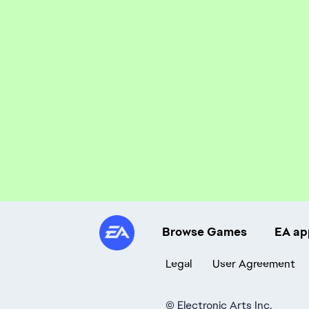
Browse Games
EA ap
Legal
User Agreement
©
Electronic Arts Inc.