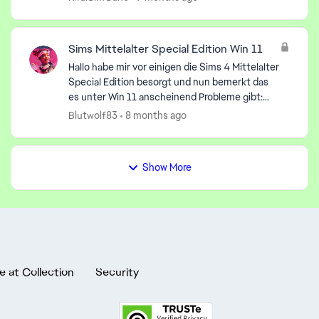
liest was man al...
Sims Mittelalter Special Edition Win 11
Hallo habe mir vor einigen die Sims 4 Mittelalter
Special Edition besorgt und nun bemerkt das
es unter Win 11 anscheinend Probleme gibt:
Wenn ich versuche zu starten lande ich nach
Blutwolf83
8 months ago
ein paar Sekunden...
Show More
e at Collection
Security