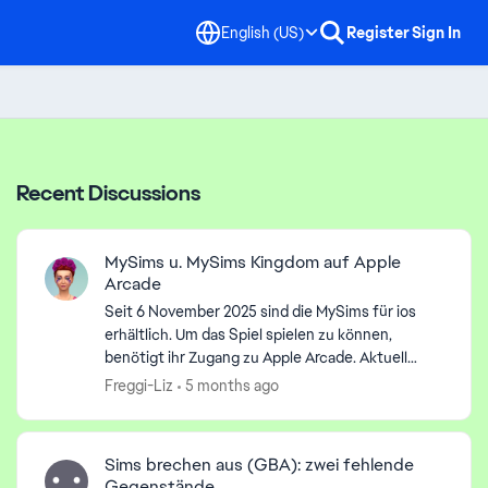
English (US)
Register
Sign In
Recent Discussions
MySims u. MySims Kingdom auf Apple
Arcade
Seit 6 November 2025 sind die MySims für ios
erhältlich. Um das Spiel spielen zu können,
benötigt ihr Zugang zu Apple Arcade. Aktuell
kostet eine ABO 6,99 €uro im Monat und kann mit
Freggi-Liz
5 months ago
5 weiteren F...
Sims brechen aus (GBA): zwei fehlende
Gegenstände