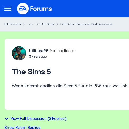
Skip to content
Open Side Menu
EA Forums
Die Sims
Die Sims Franchise Diskussionen
Forum Discussion
LilliLea95
Not applicable
3 years ago
The Sims 5
Wann kommt endlich die Sims 5 für die PS5 raus weil ich
View Full Discussion (8 Replies)
Show Parent Replies