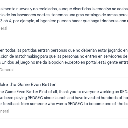
talmente nuevos y no reciclados, aunque divertidos la emoción se acaba
hablo de los lanzadores coetes, tenemos una gran catalogo de armas per
 3 oh 4, por ejemplo, al ingeniero pueden hacer que haga trincheras co
ion, las aeronaves tienen menos armas que antes ahora y los tanques 
General
eral
en todas las partidas entran personas que no deberían estar jugando en 
riccion de matchmaking para que las personas no entren en servidores d
s Unidos ,el juego no me da la opción excepto en portal ,está gente entr
unque es malo para la partida ,lo peor es que encima la mayoría de ello
ión General
 General
 y en las partidas suelen rondas las 60 o 80 bajas ,en fin yo los estoy r
las tan descaradamente y no tenga repercusiones ,amigos reportad a los 
Make the Game Even Better
tando las reglas del juego y a ver si entre todos conseguimos el juego 
w building and maintaining a live-service game isn't
eedback from someone who wants REDSEC to become one of the best Battle Royale 
 General
eneral
ork the Attachment Point System The current attachment point system feels too