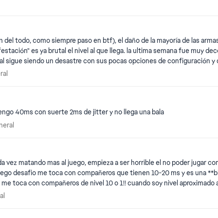
Upvote and
ral
!
l todo, como siempre paso en btf), el daño de la mayoría de las armas (sobre 
nfestación" es ya brutal el nivel al que llega. la ultima semana fue muy de
pas, poner una partida de conquista seguida de una de avance y luego 
eneral
ral
éndolos de equipo. Cosas antes INDISPENSABLES en un servidor de btf). 
hmaking, de los que se cierran tras cada partida. Que yo no olvido que 
as
 en muuuuchos títulos .... Yo me pregunto, si será tan difícil, meter rankeds multiplayer, con 2 ó 3
engo 40ms con suerte 2ms de jitter y no llega una bala
no se la pase campeando en la zona azul como en las partidas normales ...
 General
neral
 que matar campeando desde la base o subido a una montaña ... por ejem
 cada vez matando mas al juego, empieza a ser horrible el no poder jug
ego desafio me toca con compañeros que tienen 10-20 ms y es una **blee
 me toca con compañeros de nivel 10 o 1!! cuando soy nivel aproximado al
ca con gente que no tiene nada de nivel y mas feedean y 3. Son en Cons
neral
al
OBRE 120 MS !! MEJOREN EL MALDITO JUEGO !