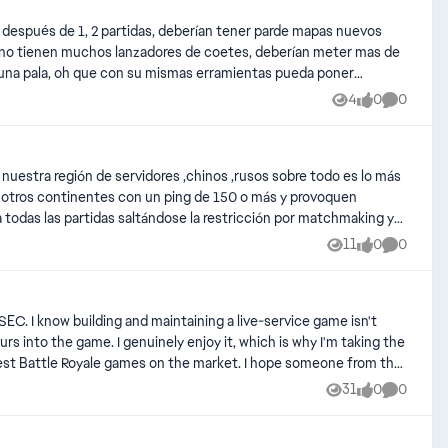
 después de 1, 2 partidas, deberían tener parde mapas nuevos
o no tienen muchos lanzadores de coetes, deberían meter mas de
n una pala, oh que con su mismas erramientas pueda poner
ya son las mismas configuraciones de armamento
4
0
0
Views
likes
Comment
nuestra región de servidores ,chinos ,rusos sobre todo es lo más
e otros continentes con un ping de 150 o más y provoquen
a todas las partidas saltándose la restricción por matchmaking y
s hacen trampas para entrar pero también hacen trampas jugando
11
0
0
Views
likes
Comment
eportando a todos ,tanto los de mi equipo como los del equipo
tramposos que usan VPN y que suelen usar trampas ,por cualquiera
que queremos y que sea todo lo más limpio posible y disfrutable
games on the market. I hope someone from the
31
0
0
Views
likes
Comment