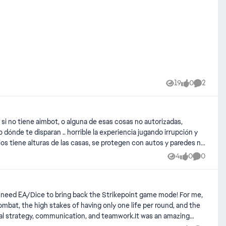
19
0
2
Views
likes
Comment
si no tiene aimbot, o alguna de esas cosas no autorizadas,
 dónde te disparan .. horrible la experiencia jugando irrupción y
s tiene alturas de las casas, se protegen con autos y paredes no
4
0
0
Views
likes
Comment
e volvió un call of duty ..
d real strategy, communication, and teamwork.It was an amazing