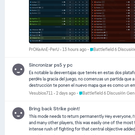
Place Battlefield 6 Discu
PrOKeAnE-PerU
13 hours ago
Battlefield 6 Discusi
Sincronizar ps5 y pc
Es notable la desventajas que tenés en estas dos platafo
perdés la gracia del juego, no comenzas un partida que a 
destrucción te ponen el nuevo mapa que es como un embud
te queda otra correr y esconderte .. pésimo el desempeño de este juego.. la verdad, el sistema Cross play no sirve para ese juego.. se vuelve una desventaja total, los de PC son. Todos chetos
Place Battlefield 6 Discusión 
Vesubios711
2 days ago
Battlefield 6 Discusión Gen
con sus configuración y adiciones a la PC. Es una perdida
Bring back Strike point!
This mode needs to return permanently Hey everyone, I'm making this post to see how many of you feel the same way. We really need EA/Dice to bring back the Strikepoint game mode! For me,
and many other players, this was easily one of the most fun and competitive modes in the game. The small-scale
intense rush of fighting for that central objective added