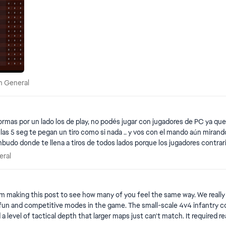
sión General
ón General
rmas por un lado los de play, no podés jugar con jugadores de PC ya que 
las 5 seg te pegan un tiro como si nada .. y vos con el mando aún mirando
o donde te llena a tiros de todos lados porque los jugadores contrario
General
eral
 de tiempo denunciar a jugadores si siguen creando cuentas.. este juego s
 4v4 infantry combat, the high stakes of having only one life per round, and the
 a level of tactical depth that larger maps just can't match. It require