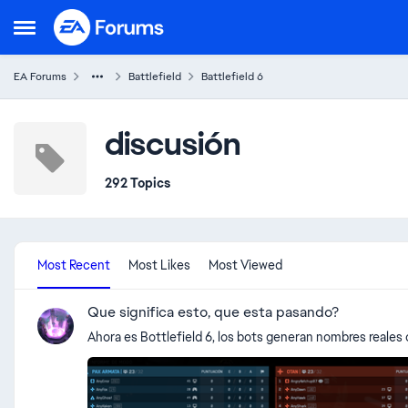
Skip to content
Open Side Menu
EA Forums
Battlefield
Battlefield 6
discusión
292 Topics
Most Recent
Most Likes
Most Viewed
Que significa esto, que esta pasando?
Ahora es Bottlefield 6, los bots generan nombres reales c