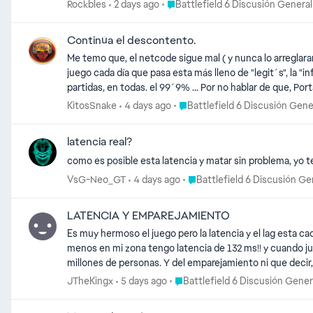
addition, and it's a huge shame it's not a permanent fixture. We would love to see it back, whether as an official playlist or a fixed mode in the rotation.What do you guys think? 
Place Battlefield 6 Discusión Gene
Rockbles
2 days ago
Battlefield 6 Discusión General
comment to let the devs know the community misses it
Continúa el descontento.
Me temo que, el netcode sigue mal ( y nunca lo arreglaran de
juego cada día que pasa esta más lleno de "legit´s", la "i
partidas, en todas. el 99´9% ... Por no hablar de que, Portal sigue siendo un desastre con sus pocas opciones de configuración y de administración del servidor. (Actualmente no se puede
configurar un servidor con rotaciones entre MODOS y ma
Place Battlefield 6 Discusión G
KitosSnake
4 days ago
Battlefield 6 Discusión Gene
permite administrar a los jugadores desde dentro, movi
de meter la lista a servidores no persistentes del matc
latencia real?
dijeron: "siiiii, mirar, portal tiene buscador de servidores..." Vamos que la cosa esta en "quitarles" mecánicas u opciones a sagas de juegos míticos, que la comunidad se queje, los pongan tr
meses de espera y luego les aplaudamos.... que es una "mecánica" que estoy viendo repetida
como es posible esta latencia y matar sin problema, yo t
fusiles de sniper y td´s por equipo ( para que la gente 
Place Battlefield 6 Discusión
VsG-Neo_GT
4 days ago
Battlefield 6 Discusión Ge
de equipo y captura, para que su importancia sea mayor
LATENCIA Y EMPAREJAMIENTO
Es muy hermoso el juego pero la latencia y el lag esta
menos en mi zona tengo latencia de 132 ms!! y cuando ju
millones de personas. Y del emparejamiento ni que decir,
Tengas un lag por una latencia super horrible, 2. Te to
Place Battlefield 6 Discusión Ge
JTheKingx
5 days ago
Battlefield 6 Discusión Gener
BRASIL ARGENTINA TIENEN APENAS 10 MS Y EN PERU S