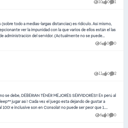
10
0
1
Views
likes
Comment
todo a medias-largas distancias) es ridículo. Así mismo,
cepcionante ver la impunidad con la que varios de ellos están el las
el modo que te apetezca, por ejemplo. De igual forma no se
5
0
0
Views
likes
Comment
Igualmente no me fio del "buscador de servidores", capaces son
prometieron btf6 con buscador de servidores y cuando vimos que no
.), y otras limitaciones, como aumentar los puntos de cooperación
11
0
2
Views
likes
Comment
plo xD.
ar como se debe, DEBERIAN TENER MEJORES SERVIDORES!! En perú al
p** jugar así ! Cada vez el juego esta dejando de gustar a
 100! e inclusive son en Consola!! no puede ser peor que 1.
ola que no saben ni presionar un botón!! DEBEN HACER ALGO! EN
6
0
0
Views
likes
Comment