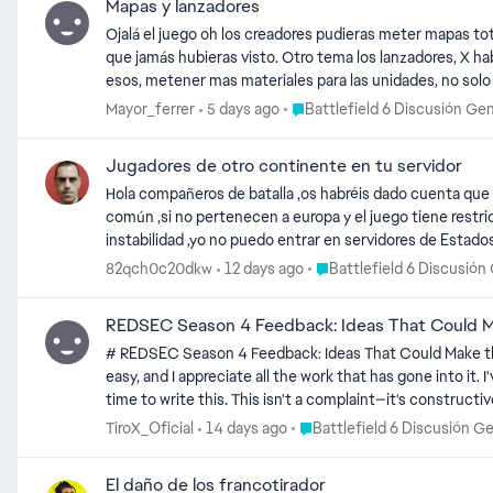
Mapas y lanzadores
Ojalá el juego oh los creadores pudieras meter mapas to
que jamás hubieras visto. Otro tema los lanzadores, X 
esos, metener mas materiales para las unidades, no solo
torretas de defensa y cosas asi, osea pongan mas atenc
Place Battlefield 6 Discusión 
Mayor_ferrer
5 days ago
Battlefield 6 Discusión Gen
Jugadores de otro continente en tu servidor
Hola compañeros de batalla ,os habréis dado cuenta que 
común ,si no pertenecen a europa y el juego tiene rest
instabilidad ,yo no puedo entrar en servidores de Estado
con un ping deserbitado ,eso no sería lo peor de todo a
Place Battlefield 6 Discus
82qch0c20dkw
12 days ago
Battlefield 6 Discusión
,como un tío con un ping de 150 está matando de una bala
contrario ,estoy harto de que la gente se salte las reg
REDSEC Season 4 Feedback: Ideas That Could 
de las dos cosas podemos reportarlos porque se están sal
# REDSEC Season 4 Feedback: Ideas That Could Make the Game Even Better First of all, thank you to everyone working on REDSEC. I kno
Gracias 😊
easy, and I appreciate all the work that has gone into it. I've been playing REDSEC since launch and have invested hundreds of hours into the game. I genuinely enjoy it, which is why I'm taking the
time to write this. This isn't a complaint—it's constructive f
development team takes a few minutes to read this. ## 1. Refresh the Weapon Meta We're already in Season 4, yet the same weapons have dominated since launch. • SVD • KTS • SCW • KV-9 •
Place Battlefield 6 Discusión
TiroX_Oficial
14 days ago
Battlefield 6 Discusión G
EMR • M2010 Most of the newer weapons are fun in Multiplayer, but in Battle Royale they simply can't compete with the current meta. Every season should bring meaningful balance updates
that encourage players to try different weapons instead of using the same loadouts for months. ## 2. Rew
El daño de los francotirador
restrictive. Some extended magazines cost 40–45 attachment points, leaving very little room to customize the rest of the weapon. Please consider: • Lowering attachment costs. • Increasing