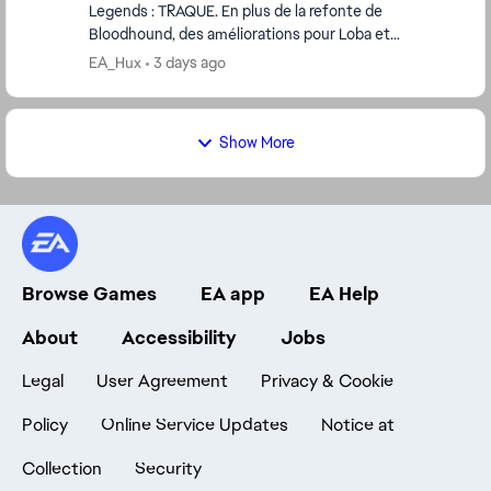
Legends : TRAQUE. En plus de la refonte de
Bloodhound, des améliorations pour Loba et
Rampart, d'une refonte des systèmes d'armes
EA_Hux
3 days ago
énergétiques et de t...
Show More
Browse Games
EA app
EA Help
About
Accessibility
Jobs
Legal
User Agreement
Privacy & Cookie
Policy
Online Service Updates
Notice at
Collection
Security