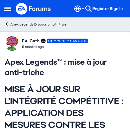
Skip to content
Register
Sign In
Open Side Menu
Apex Legends Discussion générale
Forum Discussion
EA_Cath
COMMUNITY MANAGER
5 months ago
Apex Legends™ : mise à jour
anti-triche
MISE À JOUR SUR
L’INTÉGRITÉ COMPÉTITIVE :
APPLICATION DES
MESURES CONTRE LES