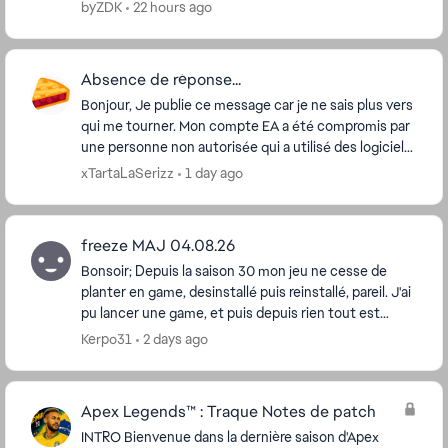
et je pense que ses capacités sont aujourd'hui...
byZDK
22 hours ago
Absence de réponse...
Bonjour, Je publie ce message car je ne sais plus vers
qui me tourner. Mon compte EA a été compromis par
une personne non autorisée qui a utilisé des logiciels
de triche sur Apex Legends. J'a...
xTartaLaSerizz
1 day ago
freeze MAJ 04.08.26
Bonsoir; Depuis la saison 30 mon jeu ne cesse de
planter en game, desinstallé puis reinstallé, pareil. J'ai
pu lancer une game, et puis depuis rien tout est
bloqué même dans les menus le jeu ne rép...
Kerpo31
2 days ago
Apex Legends™ : Traque Notes de patch
INTRO Bienvenue dans la dernière saison d'Apex