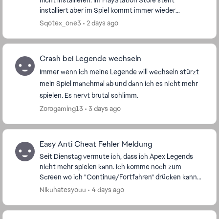
nicht installieren. Im PlayStation Store steht
installiert aber im Spiel kommt immer wieder
Sprachpaket veraltet neu installieren, wenn ich dann
Sqotex_one3
2 days ago
au...
Crash bei Legende wechseln
Immer wenn ich meine Legende will wechseln stürzt
mein Spiel manchmal ab und dann ich es nicht mehr
spielen. Es nervt brutal schlimm.
Zorogaming13
3 days ago
Easy Anti Cheat Fehler Meldung
Seit Dienstag vermute ich, dass ich Apex Legends
nicht mehr spielen kann. Ich komme noch zum
Screen wo ich "Continue/Fortfahren" drücken kann
und dann oder spätestens nach 2 Sekunden in der
Nikuhatesyouu
4 days ago
Lobby cra...