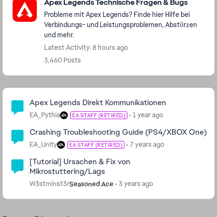
Apex Legends Technische Fragen & Bugs
Probleme mit Apex Legends? Finde hier Hilfe bei
Verbindungs- und Leistungsproblemen, Abstürzen
und mehr.
Latest Activity: 8 hours ago
3,460 Posts
Community Highlights
Apex Legends Direkt Kommunikationen
EA_Pythia
1 year ago
EA STAFF (RETIRED)
Crashing Troubleshooting Guide (PS4/XBOX One)
EA_Unity
7 years ago
EA STAFF (RETIRED)
[Tutorial] Ursachen & Fix von
Mikrostuttering/Lags
W3stminst3r
3 years ago
Seasoned Ace