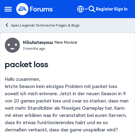
Skip to content
Register
Sign In
Open Side Menu
Apex Legends Technische Fragen & Bugs
Forum Discussion
Nikuhatesyouu
New Novice
2 months ago
packet loss
Hallo zusammen,
letzte Season kein einziges Problem mit packet loss
soweit ich mich erinnere. Jetzt in der neuen Season in 9
von 10 games packet loss und zwar so starken, dass man
weit mehr Standbilder als flüssiges Gameplay hat. Kann
mir einer erklären was ihr veranstaltet bei euren Servern,
dass ihr etwas funktionierendes habt und es so
dermaßen verkackt, dass das game unspielbar wird?