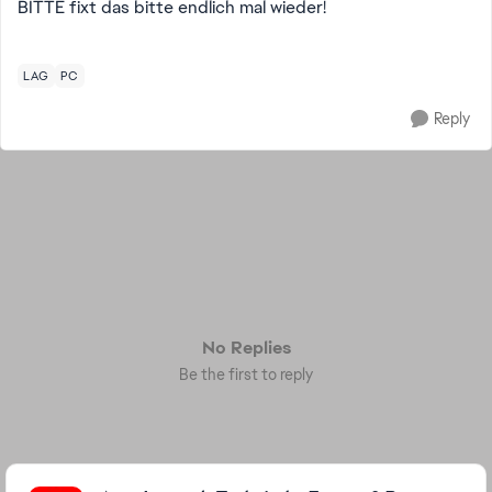
BITTE fixt das bitte endlich mal wieder!
LAG
PC
Reply
No Replies
Be the first to reply
Featured Places