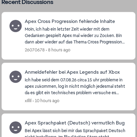
Recent Discussions
Apex Cross Progression fehlende Inhalte
Moin, ich hab ein letzter Zeit wieder mit dem
Gedanken gespielt Apex mal wieder zu Zocken. Bin
dann aber wieder auf das Thema Cross Progression
gestoßen. Das größte Problem ist das ich vor der
26070678
8 hours ago
Ankü...
Anmeldefehler bei Apex Legends auf Xbox
Ich habe seid dem 07.08.26 circa 15 uhr probleme in
apex zukommen, log in nicht möglich jedesmal steht
da es gibt ein technisches problem versuche es
später. Ich habe wirklich alles versucht um wie...
xIllIl
10 hours ago
Apex Sprachpaket (Deutsch) vermutlich Bug
Bei Apex lässt sich bei mir das Sprachpaket Deutsch