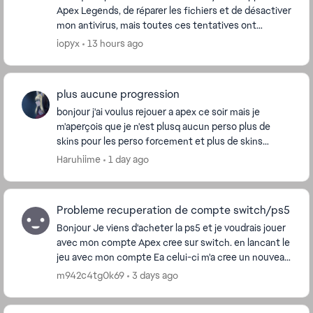
Apex Legends, de réparer les fichiers et de désactiver
mon antivirus, mais toutes ces tentatives ont
échoué. Mon jeu plante juste après la cin...
iopyx
13 hours ago
plus aucune progression
bonjour j'ai voulus rejouer a apex ce soir mais je
m'aperçois que je n'est plusq aucun perso plus de
skins pour les perso forcement et plus de skins
d'armes non plus alors que j'ai plus de 2500H sur ...
Haruhiime
1 day ago
Probleme recuperation de compte switch/ps5
Bonjour Je viens d'acheter la ps5 et je voudrais jouer
avec mon compte Apex cree sur switch. en lancant le
jeu avec mon compte Ea celui-ci m'a cree un nouveau
compte Apex au lieu de recuperer l'...
m942c4tg0k69
3 days ago