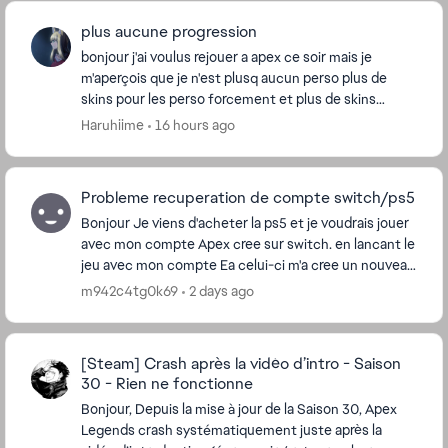
plus aucune progression
bonjour j'ai voulus rejouer a apex ce soir mais je
m'aperçois que je n'est plusq aucun perso plus de
skins pour les perso forcement et plus de skins
d'armes non plus alors que j'ai plus de 2500H sur ...
Haruhiime
16 hours ago
Probleme recuperation de compte switch/ps5
Bonjour Je viens d'acheter la ps5 et je voudrais jouer
avec mon compte Apex cree sur switch. en lancant le
jeu avec mon compte Ea celui-ci m'a cree un nouveau
compte Apex au lieu de recuperer l'...
m942c4tg0k69
2 days ago
[Steam] Crash après la vidéo d’intro - Saison
30 - Rien ne fonctionne
Bonjour, Depuis la mise à jour de la Saison 30, Apex
Legends crash systématiquement juste après la