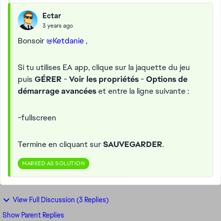
Ectar
3 years ago
Bonsoir
@Ketdanie
,
Si tu utilises EA app, clique sur la jaquette du jeu
puis
GÉRER
-
Voir les propriétés
-
Options de
démarrage avancées
et entre la ligne suivante :
-fullscreen
Termine en cliquant sur
SAUVEGARDER
.
MARKED AS SOLUTION
View Full Discussion (3 Replies)
Show Parent Replies