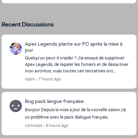
Recent Discussions
Apex Legends plante sur PC après la mise à
jour
Quelqu'un peut-il m'aider ? J'ai essayé de supprimer
Apex Legends, de réparer les fichiers et de désactiver
mon antivirus, mais toutes ces tentatives ont
échoué. Mon jeu plante juste après la cin...
iopyx
7 hours ago
Bug pack langue française
Bonjour Depuis la mise a jour de la nouvelle saison j'ai
un problème avec le pack dialogue français..
nymooss
8 hours ago