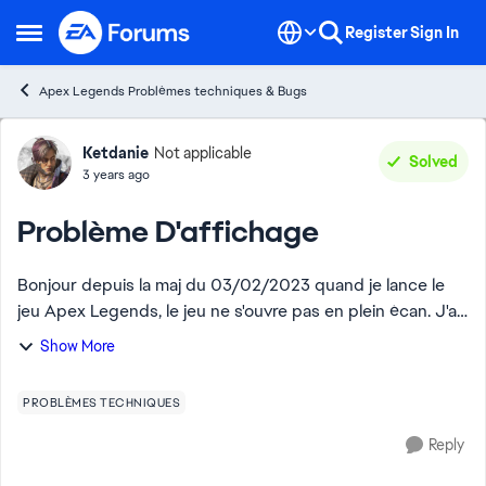
Skip to content
Register
Sign In
Open Side Menu
Apex Legends Problèmes techniques & Bugs
Forum Discussion
Ketdanie
Not applicable
Solved
3 years ago
Problème D'affichage
Bonjour depuis la maj du 03/02/2023 quand je lance le
jeu Apex Legends, le jeu ne s'ouvre pas en plein écan. J'ai
déinstallé et réinstallé le jeu, aucun succès. J'ai essayé de
Show More
réparer, rien du tout. ...
PROBLÈMES TECHNIQUES
Reply