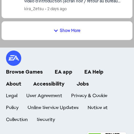
vidéo d’introduction (écran noir / retour au bureau
sans message d’erreur). Ce que j’ai déjà essay...
kira_Zetsu
2 days ago
Show More
Browse Games
EA app
EA Help
About
Accessibility
Jobs
Legal
User Agreement
Privacy & Cookie
Policy
Online Service Updates
Notice at
Collection
Security