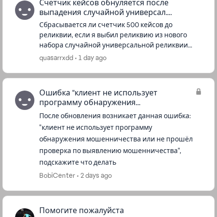
Счётчик кейсов обнуляется после
выпадения случайной универсал.
реликвии?
Сбрасывается ли счетчик 500 кейсов до
реликвии, если я выбил реликвию из нового
набора случайной универсальной реликвии
реликвии. По сути я же покупаю её и все
quasarrxdd
1 day ago
предметы как в событии, то есть счетчик...
Ошибка "клиент не использует
программу обнаружения
мошенничества..."
После обновления возникает данная ошибка:
"клиент не использует программу
обнаружения мошенничества или не прошёл
проверка по выявлению мошенничества",
подскажите что делать
BobiCenter
2 days ago
Помогите пожалуйста