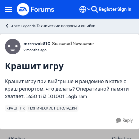
Skip to content
Register
Sign In
Open Side Menu
Apex Legends Технические вопросы и ошибки
Forum Discussion
mrrrovak310
Seasoned Newcomer
2 months ago
Крашит игру
Крашит игру при выйгрыше и рандомно в катке с
краш репортом, что делать? Оперативной памяти
хватает. 1650 ti i3 10100f 16gb ram
КРАШ
ПК
ТЕХНИЧЕСКИЕ НЕПОЛАДКИ
Reply
3 Replies
Oldest