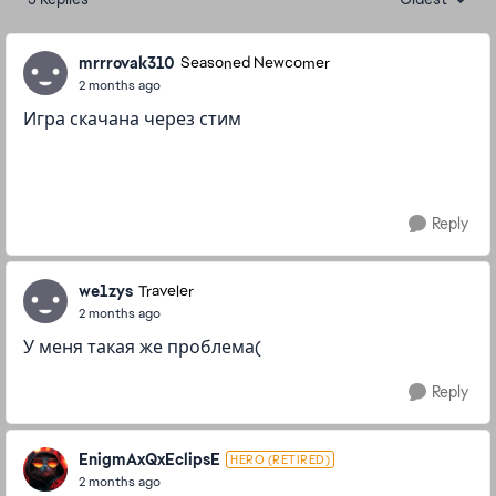
Replies sorte
mrrrovak310
Seasoned Newcomer
2 months ago
Игра скачана через стим
Reply
we1zys
Traveler
2 months ago
У меня такая же проблема(
Reply
EnigmAxQxEclipsE
HERO (RETIRED)
2 months ago