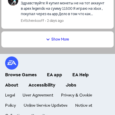
Здравствуйте Я купил монеты не на тот аккаунт
в apex legends на сумму 11500 Я играю на xbox ,
покупал через ea app Дело в том что как
оказалось что я авторизовался на старой
Evitchenkooff
2 days ago
учётной записи , а ...
Show More
Browse Games
EA app
EA Help
About
Accessibility
Jobs
Legal
User Agreement
Privacy & Cookie
Policy
Online Service Updates
Notice at