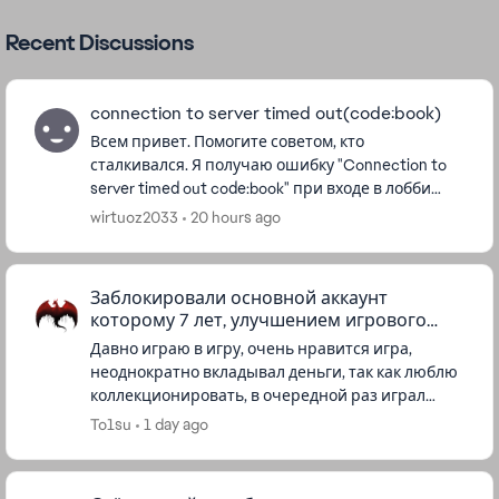
Recent Discussions
connection to server timed out(code:book)
Всем привет. Помогите советом, кто
сталкивался. Я получаю ошибку "Connection to
server timed out code:book" при входе в лобби
Apex Legends. Выбираю любой сервер, нажимаю
wirtuoz2033
20 hours ago
зайти, сначала идет бескон...
Заблокировали основной аккаунт
которому 7 лет, улучшением игрового
процесса
Давно играю в игру, очень нравится игра,
неоднократно вкладывал деньги, так как люблю
коллекционировать, в очередной раз играл
после матча выкинуло и написало что аккаунт
To1su
1 day ago
заблокировали, начал писать ...