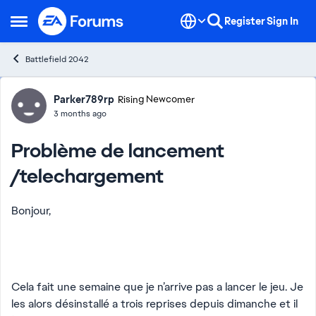
Skip to content
Register
Sign In
Open Side Menu
Battlefield 2042
Forum Discussion
Parker789rp
Rising Newcomer
3 months ago
Problème de lancement
/telechargement
Bonjour,
Cela fait une semaine que je n’arrive pas a lancer le jeu. Je
les alors désinstallé a trois reprises depuis dimanche et il