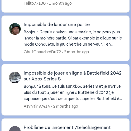
orbital et charge en boucle. Merci de corriger r...
Teiito77100
1 month ago
Impossible de lancer une partie
Bonjour, Depuis environ une semaine, je ne peux plus
lancer la moindre partie. Si par exemple je clique sur le
mode Conquête, le jeu cherche un serveur, il en
trouve un, là je suis censé basculer su...
ChefChaudardDu72
2 months ago
Impossible de jouer en ligne à Battlefield 2042
sur Xbox Series S
Bonjour à tous, Je suis sur Xbox Series S et je n’arrive
plus du tout à jouer en ligne à Battlefield 2042 (je
suppose que c’est celui que tu appelles Battlefield 6).
Le problème est apparu récemment...
Asylvain97414
2 months ago
Problème de lancement /telechargement