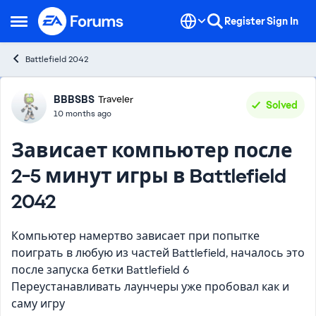
Skip to content
Register
Sign In
Open Side Menu
Battlefield 2042
Forum Discussion
BBBSBS
Traveler
Solved
10 months ago
Зависает компьютер после
2-5 минут игры в Battlefield
2042
Компьютер намертво зависает при попытке
поиграть в любую из частей Battlefield, началось это
после запуска бетки Battlefield 6
Переустанавливать лаунчеры уже пробовал как и
саму игру