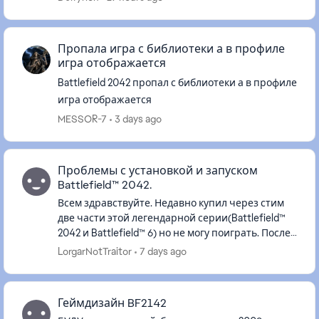
настройках игры везде стоит ...
Пропала игра с библиотеки а в профиле
игра отображается
Battlefield 2042 пропал с библиотеки а в профиле
игра отображается
MESSOR-7
3 days ago
Проблемы с установкой и запуском
Battlefield™ 2042.
Всем здравствуйте. Недавно купил через стим
две части этой легендарной серии(Battlefield™
2042 и Battlefield™ 6) но не могу поиграть. После
скачивания во время запуска вылетает такая
LorgarNotTraitor
7 days ago
ошибка и игра з...
Геймдизайн BF2142