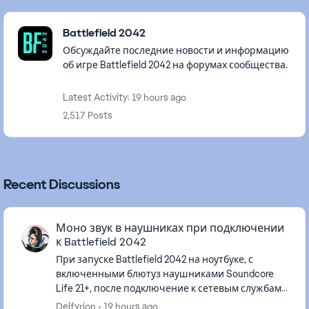
Featured Places
Battlefield 2042
Обсуждайте последние новости и информацию
об игре Battlefield 2042 на форумах сообщества.
Latest Activity: 19 hours ago
2,517 Posts
Recent Discussions
Моно звук в наушниках при подключении
к Battlefield 2042
При запуске Battlefield 2042 на ноутбуке, с
включенными блютуз наушниками Soundcore
Life 21+, после подключение к сетевым службам
звук вместо стерео становиться, моно. В
Delfyrion
19 hours ago