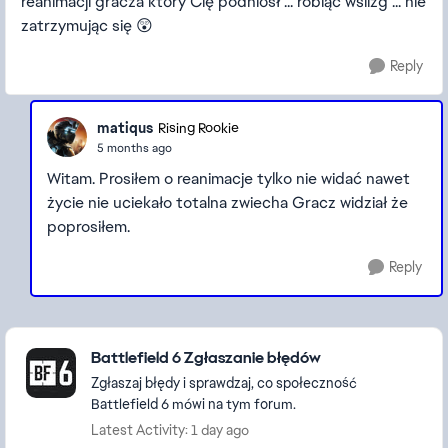
reanimacji gracza który Cię podniósł ... robiąc wślizg ... nie
zatrzymując się 😲
Reply
matiqus
Rising Rookie
5 months ago
Witam. Prosiłem o reanimacje tylko nie widać nawet
życie nie uciekało totalna zwiecha Gracz widział że
poprosiłem.
Reply
Featured Places
Battlefield 6 Zgłaszanie błędów
Zgłaszaj błędy i sprawdzaj, co społeczność
Battlefield 6 mówi na tym forum.
Latest Activity: 1 day ago