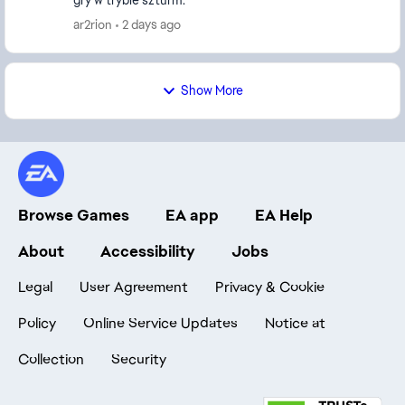
gry w trybie szturm.
ar2rion
2 days ago
Show More
Browse Games
EA app
EA Help
About
Accessibility
Jobs
Legal
User Agreement
Privacy & Cookie
Policy
Online Service Updates
Notice at
Collection
Security