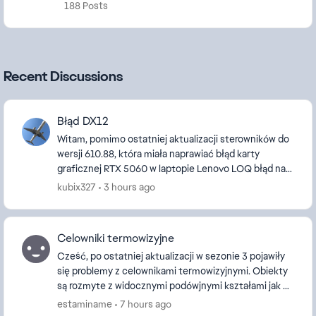
188 Posts
Recent Discussions
Błąd DX12
Witam, pomimo ostatniej aktualizacji sterowników do
wersji 610.88, która miała naprawiać błąd karty
graficznej RTX 5060 w laptopie Lenovo LOQ błąd na
załączonym zrzucie ekranu dalej się pojawia.
kubix327
3 hours ago
Celowniki termowizyjne
Cześć, po ostatniej aktualizacji w sezonie 3 pojawiły
się problemy z celownikami termowizyjnymi. Obiekty
są rozmyte z widocznymi podówjnymi kształami jak na
poniższych screenach, i nie mam tu na my...
estaminame
7 hours ago