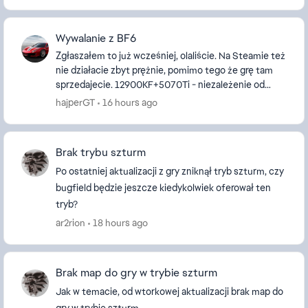
Wywalanie z BF6
Zgłaszałem to już wcześniej, olaliście. Na Steamie też
nie działacie zbyt prężnie, pomimo tego że grę tam
sprzedajecie. 12900KF+5070Ti - niezależenie od
sterowników wychodzi z gry. Po ostatniej aktu...
hajperGT
16 hours ago
Brak trybu szturm
Po ostatniej aktualizacji z gry zniknął tryb szturm, czy
bugfield będzie jeszcze kiedykolwiek oferował ten
tryb?
ar2rion
18 hours ago
Brak map do gry w trybie szturm
Jak w temacie, od wtorkowej aktualizacji brak map do