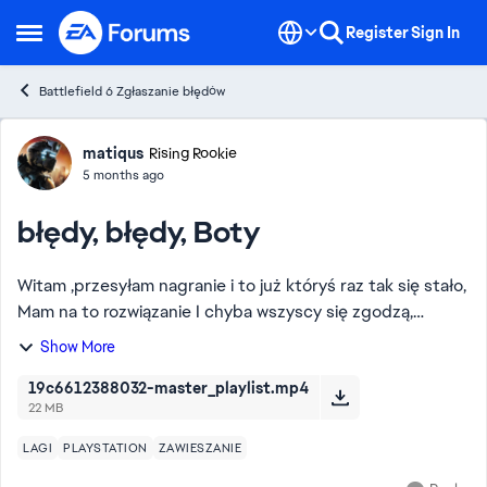
Skip to content
Register
Sign In
Open Side Menu
Battlefield 6 Zgłaszanie błędów
Forum Discussion
matiqus
Rising Rookie
5 months ago
błędy, błędy, Boty
Witam ,przesyłam nagranie i to już któryś raz tak się stało,
Mam na to rozwiązanie I chyba wszyscy się zgodzą,
PROSZE O usunięcie tych przeklętych BOTÓW!!!!! na moje
Show More
to one mają same w sobie chyba bł...
19c6612388032-master_playlist.mp4
22 MB
LAGI
PLAYSTATION
ZAWIESZANIE