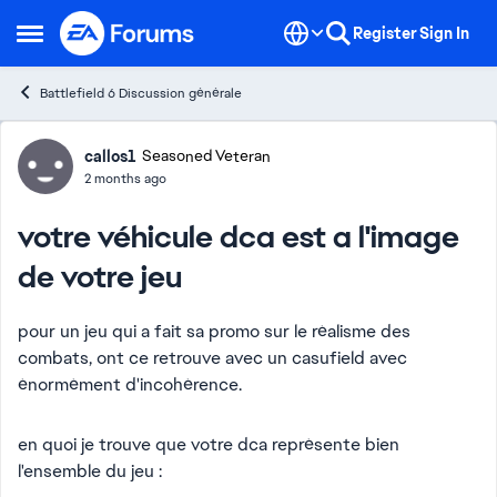
Skip to content
Register
Sign In
Open Side Menu
Battlefield 6 Discussion générale
Forum Discussion
callos1
Seasoned Veteran
2 months ago
votre véhicule dca est a l'image
de votre jeu
pour un jeu qui a fait sa promo sur le réalisme des
combats, ont ce retrouve avec un casufield avec
énormément d'incohérence.
en quoi je trouve que votre dca représente bien
l'ensemble du jeu :