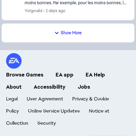
moins bonnes. Par exemple, pour les moins bonnes, la
suppression de modes de jeux, je peux com...
Yorgmald
2 days ago
Show More
Browse Games
EA app
EA Help
About
Accessibility
Jobs
Legal
User Agreement
Privacy & Cookie
Policy
Online Service Updates
Notice at
Collection
Security