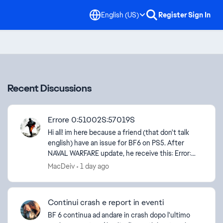
English (US)
Register
Sign In
Recent Discussions
Errore 0:51002S:57019S
Hi all! im here because a friend (that don't talk
english) have an issue for BF6 on PS5. After
NAVAL WARFARE update, he receive this: Error:
0:51002S:57019S Someone have any solution? he
MacDeiv
1 day ago
alredy ...
Continui crash e report in eventi
BF 6 continua ad andare in crash dopo l'ultimo