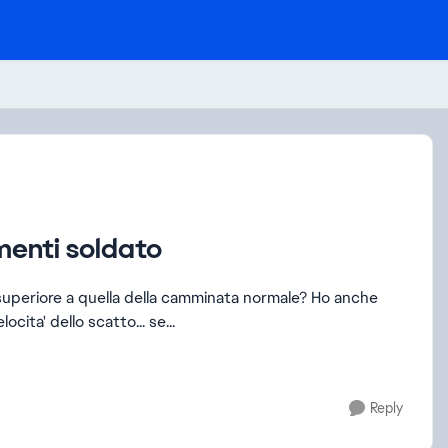
menti soldato
cita' dello scatto... se...
Reply