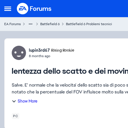
Skip to content
Open Side Menu
EA Forums
Battlefield 6
Battlefield 6 Problemi tecnici
Forum Discussion
lupin3rd67
Rising Rookie
8 months ago
lentezza dello scatto e dei movi
Salve. E' normale che la velocita' dello scatto sia di poco superiore a quella della camminata normale? Ho anche
notato che la percentuale del FOV influisce molto sulla velo
Show More
PC