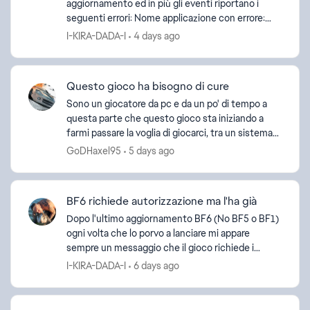
aggiornamento ed in più gli eventi riportano i
seguenti errori: Nome applicazione con errore:
EAGEP.exe, versione: 13.743.0.6256, timestamp:
I-KIRA-DADA-I
4 days ago
0x6a487f11...
Questo gioco ha bisogno di cure
Sono un giocatore da pc e da un po' di tempo a
questa parte che questo gioco sta iniziando a
farmi passare la voglia di giocarci, tra un sistema
di skill base matchmaking che non funziona e un
GoDHaxel95
5 days ago
proble...
BF6 richiede autorizzazione ma l'ha già
Dopo l'ultimo aggiornamento BF6 (No BF5 o BF1)
ogni volta che lo porvo a lanciare mi appare
sempre un messaggio che il gioco richiede i
privilegi di amministratore e se voglio autorizzare
I-KIRA-DADA-I
6 days ago
l'accesso ...