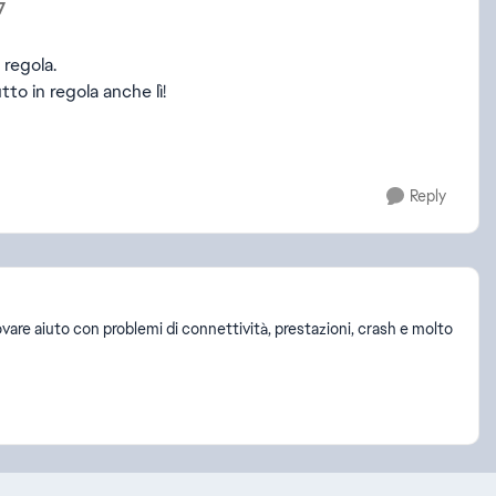
7
 regola.
to in regola anche lì!
Reply
ovare aiuto con problemi di connettività, prestazioni, crash e molto