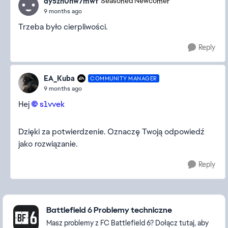
dy5zn0nw7mwf
Seasoned Newcomer
9 months ago
Trzeba było cierpliwości.
Reply
EA_Kuba
COMMUNITY MANAGER
9 months ago
Hej
s1vvek​
Dzięki za potwierdzenie. Oznaczę Twoją odpowiedź
jako rozwiązanie.
Reply
Featured Places
Battlefield 6 Problemy techniczne
Masz problemy z FC Battlefield 6? Dołącz tutaj, aby