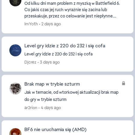
Od kilku dni mam problem z myszką w Battlefield 6.
Co jakiś czas jej ruch wyraźnie się zacina lub
przeskakuje, przez co celowanie jest niepłynne.
Dzieje się to losowo i tylko w Battlefield 6 – w inny...
ImYoth
2 days ago
Level gry idzie z 220 do 232 i się cofa
Level gry idzie z 220 do 232 i się cofa
Djcrez
3 days ago
Brak map w trybie szturm
Jak w temacie, od wtorkowej aktualizacji brak map
do gry w trybie szturm
ar2rion
4 days ago
BF6 nie uruchamia się (AMD)