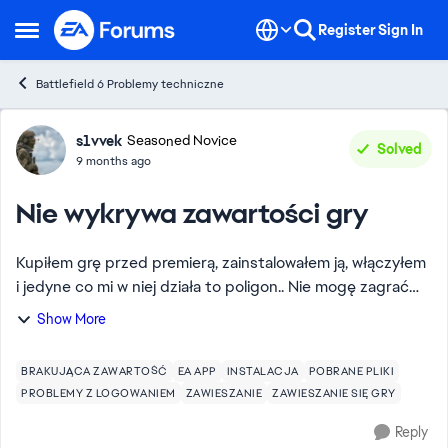
Skip to content
Register
Sign In
Open Side Menu
Battlefield 6 Problemy techniczne
Forum Discussion
s1vvek
Seasoned Novice
Solved
9 months ago
Nie wykrywa zawartości gry
Kupiłem grę przed premierą, zainstalowałem ją, włączyłem
i jedyne co mi w niej działa to poligon.. Nie mogę zagrać
ani w kampanię ani w multiplayer, bo mam "niepobraną
Show More
zawartość". Reinstalowałem gr...
BRAKUJĄCA ZAWARTOŚĆ
EA APP
INSTALACJA
POBRANE PLIKI
PROBLEMY Z LOGOWANIEM
ZAWIESZANIE
ZAWIESZANIE SIĘ GRY
Reply