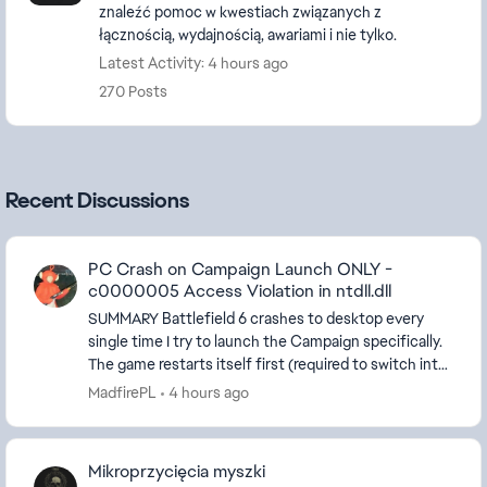
znaleźć pomoc w kwestiach związanych z
łącznością, wydajnością, awariami i nie tylko.
Latest Activity: 4 hours ago
270 Posts
Recent Discussions
PC Crash on Campaign Launch ONLY -
c0000005 Access Violation in ntdll.dll
SUMMARY Battlefield 6 crashes to desktop every
single time I try to launch the Campaign specifically.
The game restarts itself first (required to switch into
Campaign mode), and the crash happens ri...
MadfirePL
4 hours ago
Mikroprzycięcia myszki