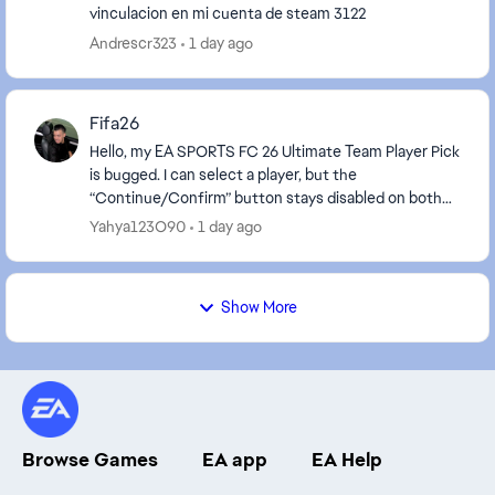
vinculacion en mi cuenta de steam 3122
Andrescr323
1 day ago
Fifa26
Hello, my EA SPORTS FC 26 Ultimate Team Player Pick
is bugged. I can select a player, but the
“Continue/Confirm” button stays disabled on both
PS4 and the Companion App. Please reset or
Yahya123O90
1 day ago
complete the ...
Show More
Browse Games
EA app
EA Help