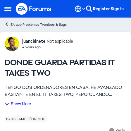
Skip to content
Register
Sign In
Open Side Menu
EA app Problemas Técnicos & Bugs
Forum Discussion
juanchinete
Not applicable
4 years ago
DONDE GUARDA PARTIDAS IT
TAKES TWO
TENGO DOS ORDENADORES EN CASA, HE AVANZADO
BASTANTE EN EL IT TAKES TWO, PERO CUANDO
JUEGO CON EL OTRO PC, INICIANDO EA CON EL
Show More
MISMO PERFIL, NO ME TIENE GUARDADA LA PARTIDA,
HAY ALGUN FICHERO QUE PUED...
PROBLEMAS TÉCNICOS
Reply