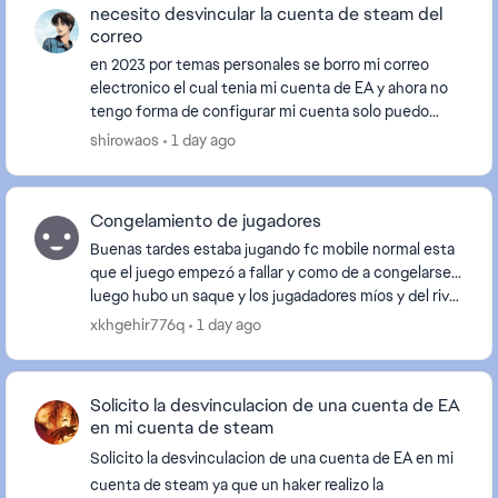
necesito desvincular la cuenta de steam del
correo
en 2023 por temas personales se borro mi correo
electronico el cual tenia mi cuenta de EA y ahora no
tengo forma de configurar mi cuenta solo puedo
acceder a ella atraves de steam limitandome a solo ...
shirowaos
1 day ago
Congelamiento de jugadores
Buenas tardes estaba jugando fc mobile normal esta
que el juego empezó a fallar y como de a congelarse...
luego hubo un saque y los jugadadores míos y del rival
se quedaron congelados sin movimientos...
xkhgehir776q
1 day ago
Solicito la desvinculacion de una cuenta de EA
en mi cuenta de steam
Solicito la desvinculacion de una cuenta de EA en mi
cuenta de steam ya que un haker realizo la