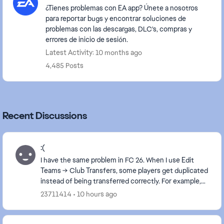
¿Tienes problemas con EA app? Únete a nosotros
para reportar bugs y encontrar soluciones de
problemas con las descargas, DLC's, compras y
errores de inicio de sesión.
Latest Activity: 10 months ago
4,485 Posts
Recent Discussions
:(
I have the same problem in FC 26. When I use Edit
Teams → Club Transfers, some players get duplicated
instead of being transferred correctly. For example,
when I transfer Youri Tielemans from Aston V...
23711414
10 hours ago