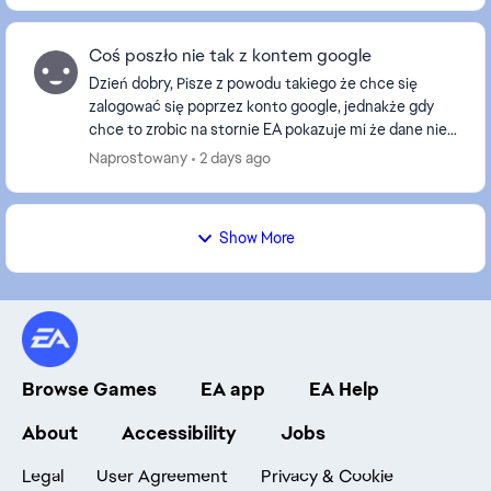
Coś poszło nie tak z kontem google
Dzień dobry, Pisze z powodu takiego że chce się
zalogować się poprzez konto google, jednakże gdy
chce to zrobic na stornie EA pokazuje mi że dane nie
zostały wpełni wprowadzone a potem "Coś poszło n...
Naprostowany
2 days ago
Show More
Browse Games
EA app
EA Help
About
Accessibility
Jobs
Legal
User Agreement
Privacy & Cookie