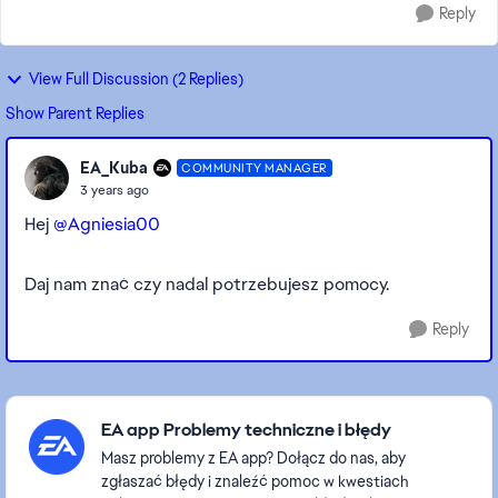
Reply
View Full Discussion (2 Replies)
Show Parent Replies
EA_Kuba
COMMUNITY MANAGER
3 years ago
Hej
@Agniesia00
Daj nam znać czy nadal potrzebujesz pomocy.
Reply
Featured Places
EA app Problemy techniczne i błędy
Masz problemy z EA app? Dołącz do nas, aby
zgłaszać błędy i znaleźć pomoc w kwestiach