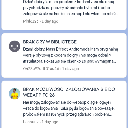
Dzień dobry ja mam problem z kodami z ea nie chcą
przychodzić na pocztę aż ostanio było mi trudno
zalogować sie na konto na ea app i nie wiem co robić
nawet nazwy nie moge zmienić bo muszę potwierdzi...
Misio123
1 day ago
BRAK GRY W BIBLIOTECE
Dzień dobry. Mass Effect Andromeda Mam oryginalną
wersję płytową z kodem do gry i nie mogę odpalić
instalatora. Pokazuje się okienko że jest wymagana
aplikacja origin z kodem błędu 14:1. Po zainsta...
0478c92cdf01ac4d
1 day ago
BRAK MOŻLIWOSCI ZALOGOWANIA SIE DO
WEBAPP FC 26
Nie mogę zalogować sie do webapp ciągle loguje i
wraca do logowania i taka pętla logowania powstaje,
próbowałem na różnych przeglądarkach problem
ciągle się powtarza tak samo w trybie incognito,
Lanneek
1 day ago
wróc...