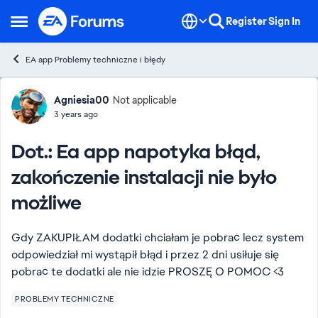
Skip to content
Register
Sign In
Open Side Menu
EA app Problemy techniczne i błędy
Forum Discussion
Agniesia00
Not applicable
3 years ago
Dot.: Ea app napotyka błąd,
zakończenie instalacji nie było
możliwe
Gdy ZAKUPIŁAM dodatki chciałam je pobrać lecz system
odpowiedział mi wystąpił błąd i przez 2 dni usiłuje się
pobrać te dodatki ale nie idzie PROSZĘ O POMOC <3
PROBLEMY TECHNICZNE