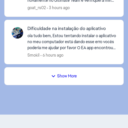
novamente no Ultimate Team e verifiquei a minha
conta, porém o problema continua exatamente o
goat_rs02
3 hours ago
mesmo. O meu Ney...
Dificuldade na instalação do aplicativo
ola tudo bem, Estou tentando instalar o aplicativo
no meu computador está dando esse erro vocês
poderia me ajudar por favor O EA app encontrou
um erro e não pôde concluir a instalação (código
Smokil
6 hours ago
...
Show More