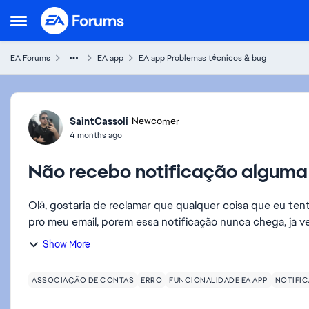
Skip to content
Open Side Menu
EA Forums
EA app
EA app Problemas técnicos & bug
Forum Discussion
SaintCassoli
Newcomer
4 months ago
Não recebo notificação alguma
Olá, gostaria de reclamar que qualquer coisa que eu te
pro meu email, porem essa notificação nunca chega, ja ver
Show More
ASSOCIAÇÃO DE CONTAS
ERRO
FUNCIONALIDADE EA APP
NOTIFIC