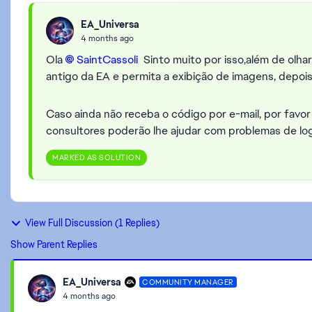
EA_Universa
4 months ago
Ola
SaintCassoli​
Sinto muito por isso,além de olhar
antigo da EA e permita a exibição de imagens, depois
Caso ainda não receba o código por e-mail, por fav
consultores poderão lhe ajudar com problemas de lo
MARKED AS SOLUTION
View Full Discussion (1 Replies)
Show Parent Replies
EA_Universa
COMMUNITY MANAGER
4 months ago