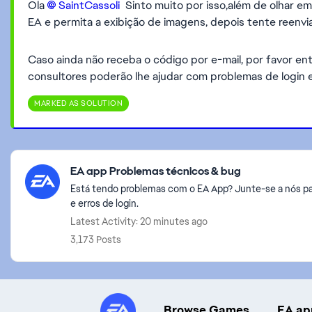
Ola
SaintCassoli​
Sinto muito por isso,além de olhar em
EA e permita a exibição de imagens, depois tente reenvia
Caso ainda não receba o código por e-mail, por favor 
consultores poderão lhe ajudar com problemas de login 
MARKED AS SOLUTION
Featured Places
EA app Problemas técnicos & bug
Está tendo problemas com o EA App? Junte-se a nós pa
e erros de login.
Latest Activity: 20 minutes ago
3,173 Posts
Browse Games
EA ap