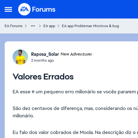
Skip to content
Open Side Menu
EA Forums
EA app
EA app Problemas técnicos & bug
Forum Discussion
Raposa_Solar
New Adventurer
2 months ago
Valores Errados
EA esse é um pequeno erro milionário se vocês pararem 
São dez centavos de diferença, mas, considerando os n
milionário.
Eu falo dos valor cobrados de Moola. Na descrição diz o 