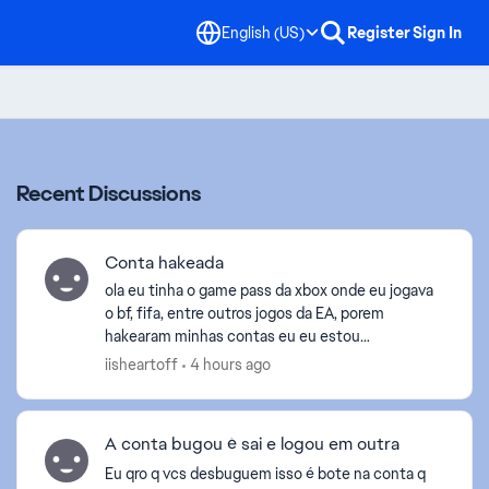
English (US)
Register
Sign In
Recent Discussions
Conta hakeada
ola eu tinha o game pass da xbox onde eu jogava
o bf, fifa, entre outros jogos da EA, porem
hakearam minhas contas eu eu estou
recuperando aos poucos. agora que eu consegui
iisheartoff
4 hours ago
recuperar a da xbox nao...
A conta bugou é sai e logou em outra
Eu qro q vcs desbuguem isso é bote na conta q