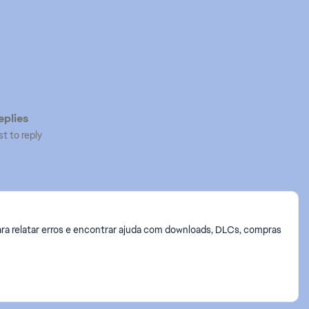
plies
st to reply
ra relatar erros e encontrar ajuda com downloads, DLCs, compras