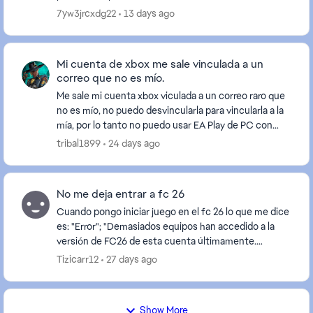
a intentarlo alguien puede ayudarme estoy...
7yw3jrcxdg22
13 days ago
Mi cuenta de xbox me sale vinculada a un
correo que no es mío.
Me sale mi cuenta xbox viculada a un correo raro que
no es mío, no puedo desvincularla para vincularla a la
mía, por lo tanto no puedo usar EA Play de PC con
game pass, no hay ningún chat para hablar...
tribal1899
24 days ago
No me deja entrar a fc 26
Cuando pongo iniciar juego en el fc 26 lo que me dice
es: "Error"; "Demasiados equipos han accedido a la
versión de FC26 de esta cuenta últimamente.
Inténtalo de nuevo mas tarde" Directamente no m...
Tizicarr12
27 days ago
Show More