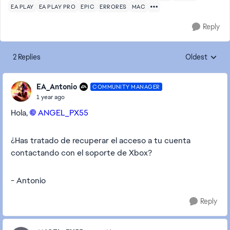
EA PLAY
EA PLAY PRO
EPIC
ERRORES
MAC
Reply
2 Replies
Oldest
Replies sorte
EA_Antonio
COMMUNITY MANAGER
1 year ago
Hola,
ANGEL_PX55​
¿Has tratado de recuperar el acceso a tu cuenta
contactando con el soporte de Xbox?
- Antonio
Reply