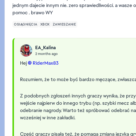
jednym dajecie innym nie. zero sprawiedliwości. a wasze od
pomoc . brawo WY
OSIĄGNIĘCIA
XBOX
ZAWIESZANIE
EA_Kalina
2 months ago
Hej
RiderMax83​
Rozumiem, że to może być bardzo męczące, zwłaszcza
Z podobnych zgłoszeń innych graczy wynika, że prz
wejście najpierw do innego trybu (np. szybki mecz alb
odebranie nagrody. Warto też spróbować odebrać na
wcześniej w inne zakładki.
Część graczy pisała też, że pomaga zmiana języka gr