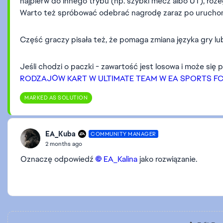
najpierw do innego trybu (np. szybki mecz albo UT), rozeg
Warto też spróbować odebrać nagrodę zaraz po uruchomie
Część graczy pisała też, że pomaga zmiana języka gry lu
Jeśli chodzi o paczki - zawartość jest losowa i może się
RODZAJÓW KART W ULTIMATE TEAM W EA SPORTS F
MARKED AS SOLUTION
EA_Kuba
COMMUNITY MANAGER
2 months ago
Oznaczę odpowiedź
EA_Kalina​
jako rozwiązanie.