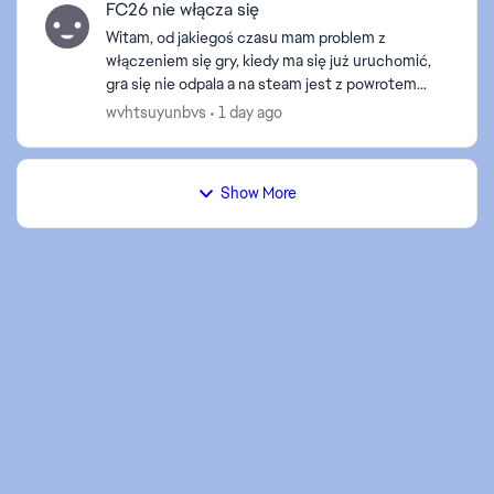
FC26 nie włącza się
Witam, od jakiegoś czasu mam problem z
włączeniem się gry, kiedy ma się już uruchomić,
gra się nie odpala a na steam jest z powrotem
,,graj". FC26 Steam. Windows 11 build 26200.8875
wvhtsuyunbvs
1 day ago
EA App świe...
Show More
ed by