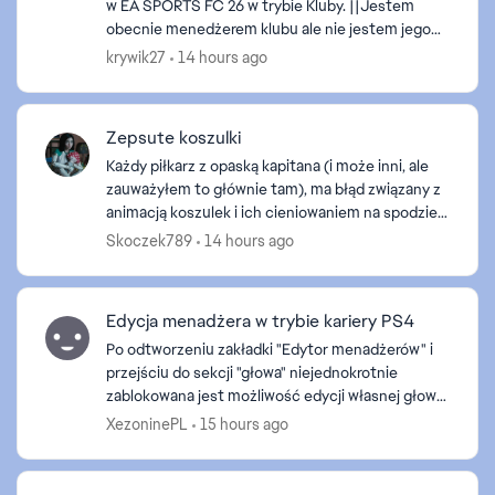
w EA SPORTS FC 26 w trybie Kluby. ||Jestem
obecnie menedżerem klubu ale nie jestem jego
założycielem. Założyciel wcześniej opuścił klub i
krywik27
14 hours ago
obecnie nikt nie...
Zepsute koszulki
Każdy piłkarz z opaską kapitana (i może inni, ale
zauważyłem to głównie tam), ma błąd związany z
animacją koszulek i ich cieniowaniem na spodzie
Nie chciałbym, by takie coś zostało do końca
Skoczek789
14 hours ago
wsparcia...
Edycja menadżera w trybie kariery PS4
Po odtworzeniu zakładki "Edytor menadżerów" i
przejściu do sekcji "głowa" niejednokrotnie
zablokowana jest możliwość edycji własnej głowy
a jedynie może zmienić na jednego z "gotowców".
XezoninePL
15 hours ago
Wszystko dzie...