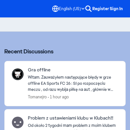
English (US)
Register
Sign In
Recent Discussions
Gra offline
Witam. Zauważyłem następujące błędy w grze
offline EA Sports FC 26 : SI po rozpoczęciu
meczu , od razu wybija piłkę na aut , głównie w
trybie turnieju Gdy robię sobie transfery w trybie
Tomanejro
1 hour ago
Edytuj ze...
Problem z ustawieniami klubu w Klubach!!!
Od około 2 tygodni mam problem z moim klubem