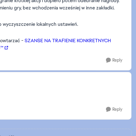
ranie krótkiej akcji i dopiero potem odebranie nagrody.
niu gry, bez wchodzenia wcześniej w inne zakładki.
b wyczyszczenie lokalnych ustawień.
 powtarzać -
SZANSE NA TRAFIENIE KONKRETNYCH
C™
Reply
Reply