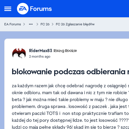
Skip to content
Open Side Menu
EA Forums
FC 26
FC 26 Zgłaszanie błędów
Forum Discussion
RiderMax83
Rising Rookie
2 months ago
blokowanie podczas odbierania
za każdym razem jak chcę odebrać nagrodę z osiągnięć 
oknie odbioru. mam tak od dawana i nic z tym nie robicie 
beta ? jak można mieć takie problemy w maju ? nie długo
problemem. druga sprawa . losowość z paczek . jaka jest t
otwieram paczki TOTS i non stop praktycznie trafiam to s
każdej do tej pory dostępnej lidze. to jest losowość ????
ludzi co mają pełne składy 96! skąd im się to bierze ? szc