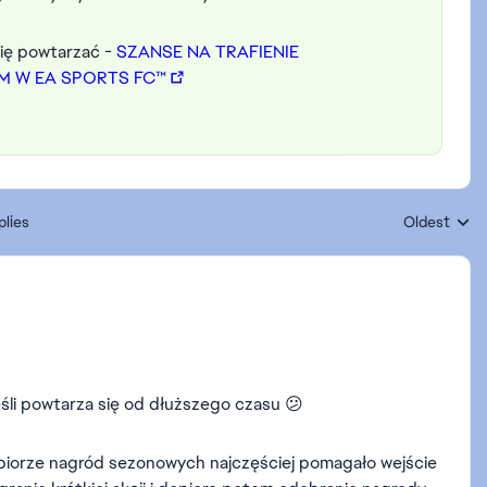
się powtarzać -
SZANSE NA TRAFIENIE
M W EA SPORTS FC™
plies
Oldest
Replies sort
li powtarza się od dłuższego czasu 😕
biorze nagród sezonowych najczęściej pomagało wejście