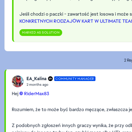
Jeśli chodzi o paczki - zawartość jest losowa i może 
KONKRETNYCH RODZAJÓW KART W ULTIMATE TEA
MARKED AS SOLUTION
2 Re
EA_Kalina
COMMUNITY MANAGER
2 months ago
Hej
RiderMax83​
Rozumiem, że to może być bardzo męczące, zwłaszcza jeś
Z podobnych zgłoszeń innych graczy wynika, że przy od