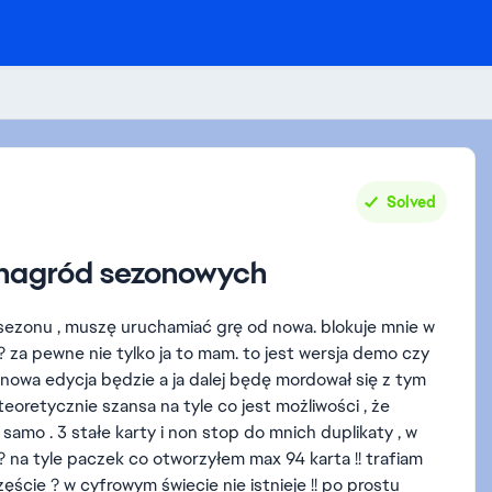
Solved
 nagród sezonowych
sezonu , muszę uruchamiać grę od nowa. blokuje mnie w
? za pewne nie tylko ja to mam. to jest wersja demo czy
 nowa edycja będzie a ja dalej będę mordował się z tym
eoretycznie szansa na tyle co jest możliwości , że
amo . 3 stałe karty i non stop do mnich duplikaty , w
? na tyle paczek co otworzyłem max 94 karta !! trafiam
zęście ? w cyfrowym świecie nie istnieje !! po prostu