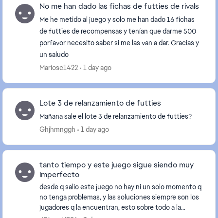
No me han dado las fichas de futties de rivals
Me he metido al juego y solo me han dado 16 fichas
de futties de recompensas y tenían que darme 500
porfavor necesito saber si me las van a dar. Gracias y
un saludo
Mariosc1422
1 day ago
Lote 3 de relanzamiento de futties
Mañana sale el lote 3 de relanzamiento de futties?
Ghjhmnggh
1 day ago
tanto tiempo y este juego sigue siendo muy
imperfecto
desde q salio este juego no hay ni un solo momento q
no tenga problemas, y las soluciones siempre son los
jugadores q la encuentran, esto sobre todo a la
comunidad que juega en PC, demasiado descuida...