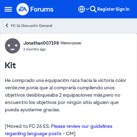
Skip to content
Register
Sign In
Open Side Menu
FC 26 Discusión General
Forum Discussion
Jonathan007198
Newcomer
2 months ago
Kit
He comprado una equipación raza hacia la victoria color
verde,me ponía que al comprarla cumpliendo unos
objetivos desbloqueaba 2 equipaciones más,pero no
encuentro los objetivos por ningún sitio alguien que
pueda ayudarme gracias.
[Moved to FC 26 ES.
Please review our guidelines
regarding language posts
- CM]