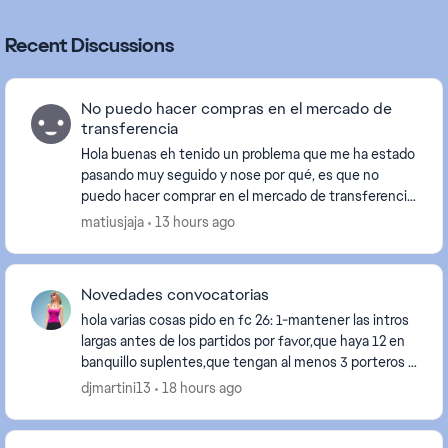
Recent Discussions
No puedo hacer compras en el mercado de
transferencia
Hola buenas eh tenido un problema que me ha estado
pasando muy seguido y nose por qué, es que no
puedo hacer comprar en el mercado de transferencia
me aparece un error y lo eh intentado solucionar re...
matiusjaja
13 hours ago
Novedades convocatorias
hola varias cosas pido en fc 26: 1-mantener las intros
largas antes de los partidos por favor,que haya 12 en
banquillo suplentes,que tengan al menos 3 porteros y
3 porteras en las 3 ligas españa ok...
djmartini13
18 hours ago