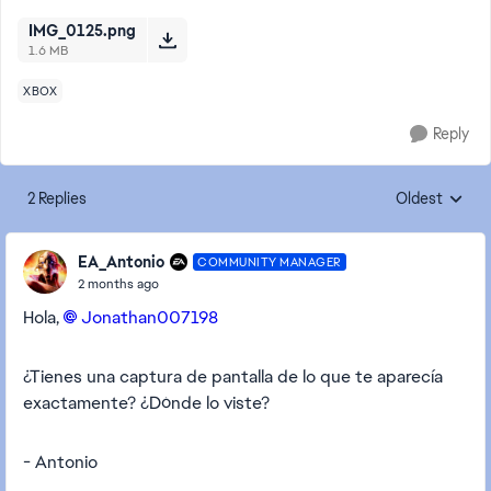
IMG_0125.png
1.6 MB
XBOX
Reply
2 Replies
Oldest
Replies sorte
EA_Antonio
COMMUNITY MANAGER
2 months ago
Hola,
Jonathan007198​
¿Tienes una captura de pantalla de lo que te aparecía
exactamente? ¿Dónde lo viste?
- Antonio