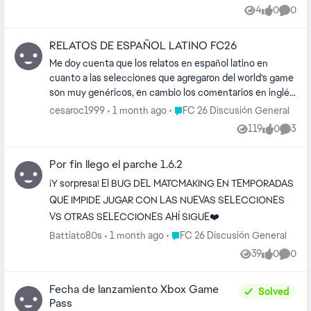
SELECCIONES EN TEMPORADAS?
4
0
0
Views
likes
Comme
RELATOS DE ESPAÑOL LATINO FC26
Me doy cuenta que los relatos en español latino en
cuanto a las selecciones que agregaron del world’s game
son muy genéricos, en cambio los comentarios en inglés
están mucho más completos, mencionan la mayoría de
Place FC 26 Discusión General
cesaroc1999
1 month ago
FC 26 Discusión General
jugadores incluyendo a Neymar. En los relatos de español
119
0
3
Views
likes
Comme
latino nisiquiera mencionan a Neymar cuando recibe el
balón … por favor agreguen los relatos más completos en
Por fin llego el parche 1.6.2
español latino ya que se arruina mucho la experiencia.
¡Y sorpresa! El BUG DEL MATCMAKING EN TEMPORADAS
QUE IMPIDE JUGAR CON LAS NUEVAS SELECCIONES
VS OTRAS SELECCIONES AHÍ SIGUE❤️
Place FC 26 Discusión General
Battiato80s
1 month ago
FC 26 Discusión General
39
0
0
Views
likes
Comme
Fecha de lanzamiento Xbox Game
Solved
Pass