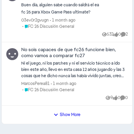
Buen día, alguien sabe cuando saldrá el ea
fc 26 para Xbox Game Pass ultimate?
03ev0r2gvugn
1 month ago
Place FC 26 Discusión General
FC 26 Discusión General
532
0
2
Views
likes
Comme
No sois capaces de que fc26 funcione bien,
como vamos a comparar fc27
Ni el juego, ni los parches y ni el servicio técnico a ido
bien este año, llevo en esta casa 12 años jugando y las 3
cosas que he dicho nunca las había vivido juntas, creo
que es hora ea fc de hacer autocrítica y compensar a los
MarcosPerea81
1 month ago
jugadores que llevas tanto con vosotros y estáis
Place FC 26 Discusión General
FC 26 Discusión General
haciendo que no queramos seguir
9
0
0
Views
likes
Comme
Show More