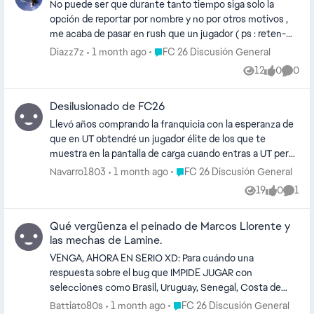
en un encontronazo volcar a tíos de 90 kilos y por último
No puede ser que durante tanto tiempo siga solo la
aunque podría seguir creo qué demasiadas evos ,malas
opción de reportar por nombre y no por otros motivos ,
recompensas y muchos play stile ect , conclusión para
me acaba de pasar en rush que un jugador ( ps : reten-
no volver a comprar un juego , que el título fc26 se llama
reciente1 ) estuvo habilitando a todos los demás
Place FC 26 Discusión General
Diazz7z
1 month ago
FC 26 Discusión General
la gran mentira
jugadores , sin aportar al juego , dando la pelota e incluso
12
0
0
Views
likes
Comme
metio un autogol pero dado que el sistema de reporte
del juego es ineficiente no se puede hacer nada , en
Desilusionado de FC26
verdad llega a ser desesperante que por personas como
estas no puedas conseguir tus objetivos/puntos.
Llevó años comprando la franquicia con la esperanza de
que en UT obtendré un jugador élite de los que te
muestra en la pantalla de carga cuando entras a UT pero
nunca eh obtenido algo pese a dedicarle horas y horas,
Place FC 26 Discusión General
Navarro1803
1 month ago
FC 26 Discusión General
sin duda fc26 es mi última compra ya que entro a jugar
19
0
1
Views
likes
Comm
en rivals o champions y me encuentro con otros equipos
que tienen los mejores jugadores y no logro ganar ada
Qué vergüenza el peinado de Marcos Llorente y
interesante. Además mataron el juego con la versión del
las mechas de Lamine.
mundial donde al llegar a la final la copa es simulada y no
la de antes, que desilusión.
VENGA, AHORA EN SERIO XD: Para cuándo una
respuesta sobre el bug que IMPIDE JUGAR con
selecciones como Brasil, Uruguay, Senegal, Costa de
Marfil, Turquía etc UN SIMPLE PARTIDO DE
Place FC 26 Discusión General
Battiato80s
1 month ago
FC 26 Discusión General