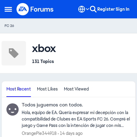
Skip to content
Register
Sign In
Open Side Menu
FC 26
xbox
131 Topics
Most Recent
Most Likes
Most Viewed
Todos juguemos con todos.
Hola, equipo de EA. Quería expresar mi decepción con la
compatibilidad de Clubes en EA Sports FC 26. Compré el
juego y Game Pass con la intención de jugar con mis
amigos que están en PC y PS5, pero recién después
OrangePie344918
14 days ago