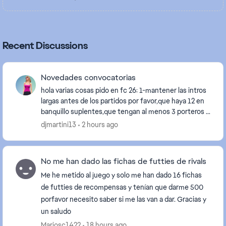
Recent Discussions
Novedades convocatorias
hola varias cosas pido en fc 26: 1-mantener las intros
largas antes de los partidos por favor,que haya 12 en
banquillo suplentes,que tengan al menos 3 porteros y
3 porteras en las 3 ligas españa ok...
djmartini13
2 hours ago
No me han dado las fichas de futties de rivals
Me he metido al juego y solo me han dado 16 fichas
de futties de recompensas y tenían que darme 500
porfavor necesito saber si me las van a dar. Gracias y
un saludo
Mariosc1422
18 hours ago