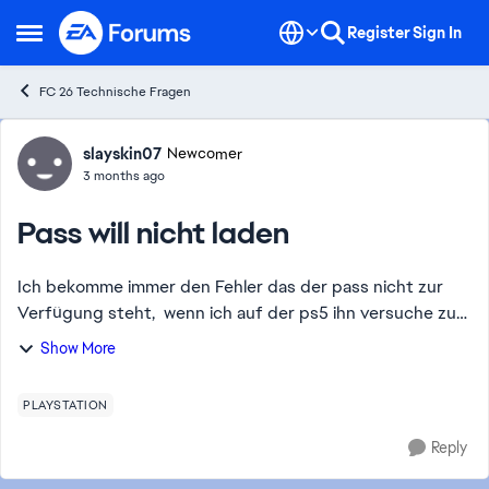
Skip to content
Register
Sign In
Open Side Menu
FC 26 Technische Fragen
Forum Discussion
slayskin07
Newcomer
3 months ago
Pass will nicht laden
Ich bekomme immer den Fehler das der pass nicht zur
Verfügung steht, wenn ich auf der ps5 ihn versuche zu
öffnen [Moved to FC 26 DE. Please review our guidelines
Show More
regarding language posts - CM]
PLAYSTATION
Reply