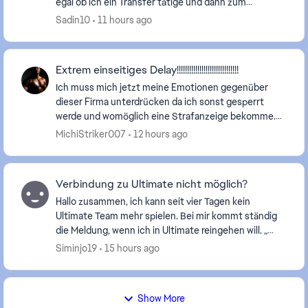
egal ob ich ein Transfer tätige und dann zum
nächsten Tag springe dann stürzt es immer ab hab
Sadin10
11 hours ago
das de...
Extrem einseitiges Delay!!!!!!!!!!!!!!!!!!!!!!!!!!!!!!
Ich muss mich jetzt meine Emotionen gegenüber
dieser Firma unterdrücken da ich sonst gesperrt
werde und womöglich eine Strafanzeige bekomme.
Wobei ersteres eine Erlösung von diesem Spiel wäre.
MichiStriker007
12 hours ago
Zumind...
Verbindung zu Ultimate nicht möglich?
Hallo zusammen, ich kann seit vier Tagen kein
Ultimate Team mehr spielen. Bei mir kommt ständig
die Meldung, wenn ich in Ultimate reingehen will. „
eine Verbindung zu Ultimate Team ist derzeit nicht...
Siminjo19
15 hours ago
Show More