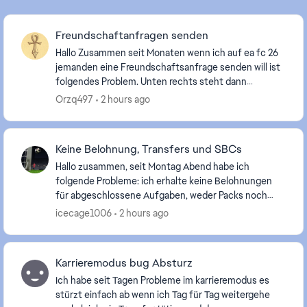
Freundschaftanfragen senden
Hallo Zusammen seit Monaten wenn ich auf ea fc 26
jemanden eine Freundschaftsanfrage senden will ist
folgendes Problem. Unten rechts steht dann
Freundessanfrage konnte nicht gesendet werden.
Orzq497
2 hours ago
Versuc...
Keine Belohnung, Transfers und SBCs
Hallo zusammen, seit Montag Abend habe ich
folgende Probleme: ich erhalte keine Belohnungen
für abgeschlossene Aufgaben, weder Packs noch
Spielerwahlen Wenn ich eine SBC abschließen sind
icecage1006
2 hours ago
meine a...
Karrieremodus bug Absturz
Ich habe seit Tagen Probleme im karrieremodus es
stürzt einfach ab wenn ich Tag für Tag weitergehe