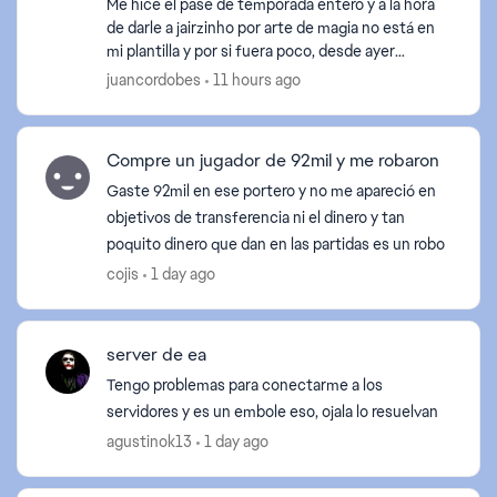
Me hice el pase de temporada entero y a la hora
de darle a jairzinho por arte de magia no está en
mi plantilla y por si fuera poco, desde ayer
dándome problemas el servidor, cada día se
juancordobes
11 hours ago
puede jugar m...
Compre un jugador de 92mil y me robaron
Gaste 92mil en ese portero y no me apareció en
objetivos de transferencia ni el dinero y tan
poquito dinero que dan en las partidas es un robo
cojis
1 day ago
server de ea
Tengo problemas para conectarme a los
servidores y es un embole eso, ojala lo resuelvan
agustinok13
1 day ago