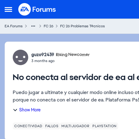
Skip to content
Open Side Menu
EA Forums
FC 26
FC 26 Problemas Técnicos
Forum Discussion
guzo92439
Rising Newcomer
3 months ago
No conecta al servidor de ea al 
Puedo jugar a ultimate y cualquier modo online incluso o
Show More
CONECTIVIDAD
FALLOS
MULTIJUGADOR
PLAYSTATION