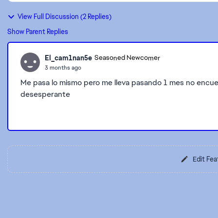
View Full Discussion (2 Replies)
Show Parent Replies
El_cam1nan5e
Seasoned Newcomer
3 months ago
Me pasa lo mismo pero me lleva pasando 1 mes no encuent
desesperante
Edit Fea