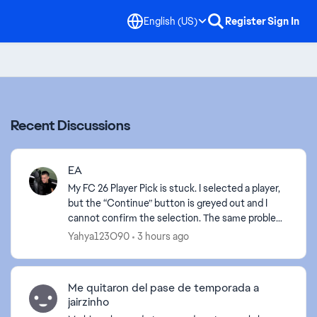
English (US)
Register
Sign In
Recent Discussions
EA
My FC 26 Player Pick is stuck. I selected a player,
but the “Continue” button is greyed out and I
cannot confirm the selection. The same problem
happens on PS4 and on the FC Companion App.
Yahya123O90
3 hours ago
It has be...
Me quitaron del pase de temporada a
jairzinho